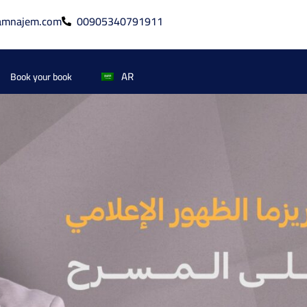
amnajem.com
00905340791911
AR
Book your book