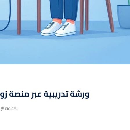
ورشة تدريبية عبر منصة زوو
"الظهور الإعلامي المؤثر"، حيث ستتعلمون المهارات والأساليب اللازمة لتحقيق تأثير...