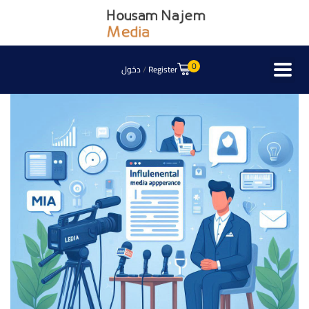
0
Register
/
دخول