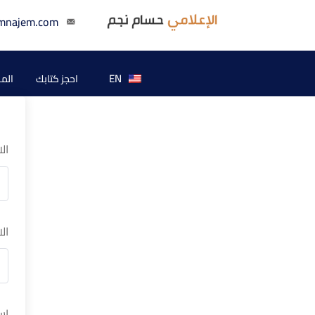
mnajem.com
EN
احجز كتابك
الم
ال
ال
اس