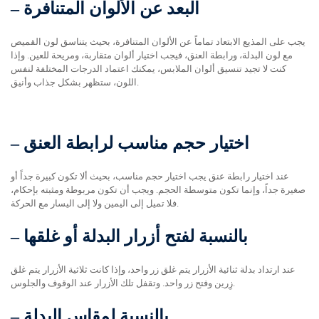
البعد عن الألوان المتنافرة
–
يجب على المذيع الابتعاد تماماً عن الألوان المتنافرة، بحيث يتناسق لون القميص
مع لون البدلة، ورابطة العنق، فيجب اختيار ألوان متقاربة، ومريحة للعين. وإذا
كنت لا تجيد تنسيق ألوان الملابس، يمكنك اعتماد الدرجات المختلفة لنفس
اللون، ستظهر بشكل جذاب وأنيق.
اختيار حجم مناسب لرابطة العنق
–
عند اختيار رابطة عنق يجب اختيار حجم مناسب، بحيث ألا تكون كبيرة جداً أو
صغيرة جداً، وإنما تكون متوسطة الحجم. ويجب أن تكون مربوطة ومثبته بإحكام،
فلا تميل إلى اليمين ولا إلى اليسار مع الحركة.
بالنسبة لفتح أزرار البدلة أو غلقها
–
عند ارتداد بدلة ثنائية الأزرار يتم غلق زر واحد، وإذا كانت ثلاثية الأزرار يتم غلق
زِرين وفتح زر واحد. وتقفل تلك الأزرار عند الوقوف والجلوس.
بالنسبة لمقاس البدلة
–