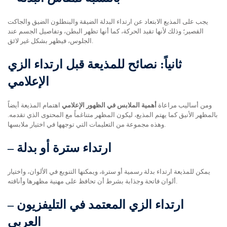
يجب على المذيع الابتعاد عن ارتداء البدلة الضيقة والبنطلون الضيق والجاكت
القصير؛ وذلك لأنها تقيد الحركة، كما أنها تظهر البطن، وتفاصيل الجسم عند
الجلوس، فيظهر بشكل غير لائق.
ثانياً: نصائح للمذيعة قبل ارتداء الزي
الإعلامي
ومن أساليب مراعاة
أهمية الملابس في الظهور الإعلامي
اهتمام المذيعة أيضاً
بالمظهر الأنيق كما يهتم المذيع، ليكون المظهر متناغماً مع المحتوى الذي تقدمه.
وهذه مجموعة من التعليمات التي توجهها في اختيار ملابسها.
ارتداء سترة أو بدلة
–
يمكن للمذيعة ارتداء بدلة رسمية أو سترة، ويمكنها التنويع في الألوان، واختيار
ألوان فاتحة وجذابة بشرط أن تحافظ على مهنية مظهرها وأناقته.
ارتداء الزي المعتمد في التليفزيون
–
العربي