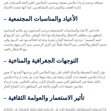
شفافة، وعدم ارتداء ملابس ضيقة. وتتسبب الملابس الغير لائقة للمذيعات في
إثارة الغضب والتوتر لدى المشاهدين، كما أنها تشتت الانتباه.
الأعياد والمناسبات المجتمعية
–
عادة في الأعياد والمناسبات المجتمعية يرتدي المذيعون زي ملائم للمناسبة
كمظهر من مظاهر الاحتفال والمشاركة مع أبناء الوطن. مثلاً في عيد الربيع أو
“شم النسيم”، ترتدي المذيعة ألوان زهرية وجذابة لتتلاءم مع عيد الربيع. وفي
عيدي الفطر والأضحى، يتم الابتعاد قليلاً عن الزي الرسمي بزي آخر مبهج يتناسب
مع الاحتفال بالعيد.
التوجهات الجغرافية والمناخية
–
تؤثر البيئة المحيطة والمناخ العام على نوع الملابس التي يرتديها المذيع. لا يجوز
ارتداء ملابس خفيفة ذات ألوان زاهية في بيئة جوها بارد، بل يجب ارتداء ملابس
داكنة ثقيلة في المناطق التي تتميز بالمناخ البارد. وعلى العكس، يجب ارتداء
ملابس خفيفة ذات ألوان فاتحة في المناطق ذات المناخ الحار.
تأثير الاستعمار والعولمة الثقافية
–
إذا لم يهتم المسؤولون بأهمية الزي في الإعلام، فقد ينتشر الإهمال في الالتزام