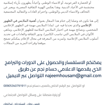
أو الحضارة الفرعونية، أو الانتماء الوطني. وأحياناً يظهرون بأزياء إسلامية
محتشمة في الأعياد الدينية. وهذا يعكس الهوية الثقافية المصرية، ويعبر عن
التحالف والانتماء الديني والوطني، واحترام العادات والتقاليد المجتمعية.
إلى هنا نكون قد وصلنا إلى ختام هذا المقال بعنوان
أهمية الملابس في الظهور
الإعلامي
والذي تحدثنا فيه عن: لماذا الملابس مهمة في الظهور الإعلامي
الشخصي، ونصائح مهمة في اختيار الملابس الملائمة للظهور الإعلامي، وماهي
الألوان في الملابس التي تناسب الكاميرا، ودور الثقافة والعادات في تحديد
أسلوب الملابس الإعلامية. ولمزيد من المعرفة في مجال الإعلام يمكنكم تصفح
موقعنا وقراءة المزيد من المقالات.
يمكنكم الاستفسار والحصول على الدورات والبرامج
الذي يقدمها الاعلامي حسام نجم عن طريق
najeemhousam@gmail.com
التواصل
عبر الايميل
او التواصل عبر الرقم الخاص بالمدرب حسام نجم
00905340791911
أو زيارة منصاتنا على وسائل التواصل الاجتماعي
فيس بوك
،
انستجرام
،
تيكتوك