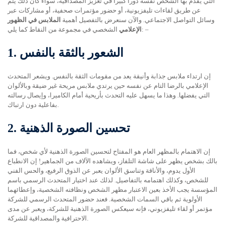
التي يقدم بها الشخص نفسه دوراً كبيراً في تعزيز المصداقية، سواء كان ذلك يتم
عن طريق لقاءات تليفزيونية، أو حضور مؤتمرات صحفية، أو مشاركات عبر
وسائل التواصل الاجتماعي. والآن سنعرض بالتفصيل أهمية
الملابس في الظهور
الشخصي في مجموعة من النقاط كما يلي: –
الإعلامي
الشعور بالثقة بالنفس
1.
إن ارتداء ملابس جذابة وأنيقة يعد من مقومات الثقة بالنفس. ويشعر المتحدث
الإعلامي بالرضا التام عن نفسه حين يرتدي ملابس مريحة غير ضيقة وبالألوان
التي يفضلها. وهذا ما يسهل عليه التحدث بأريحية أمام الكاميرا، وإيصال رسالته
بفاعلية دون ارتباك.
تحسين الصورة الذهنية
2.
إن الاهتمام بالمظهر العام هو المفتاح لتحسين الصورة الذهنية لأي شخص، فما
بالك بشخص يظهر على شاشة التلفاز، ويشاهده الآلاف من الجماهير! إن الانطباع
الأول يدوم، والأناقة وتناسق الألوان يعبر عن الذوق الرفيع، والحس الفني
للشخص، وكذلك اهتمامه بالتفاصيل. لذلك عند اختيار المتحدث الرسمي باسم
المؤسسة يجب الأخذ بعين الاعتبار مظهر الشخص ونظافته الشخصية، وإعطائهما
الأولوية ثم باقي السمات الشخصية. فعند حضور المتحدث الرسمي للشركة
مؤتمر أو لقاء تليفزيوني، فإنه سيعكس الصورة الذهنية للشركة، ويعبر عن مدى
الاحترافية والمصداقية للشركة.