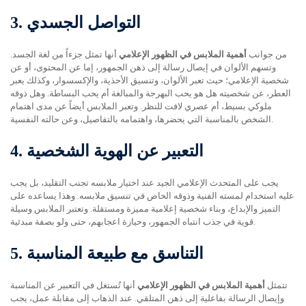
التواصل الجسدي
3.
من جوانب
أهمية الملابس في الظهور الإعلامي
أنها تمثل جزءاً من لغة الجسد.
وتسهم الألوان في إيصال رسالة إلى ذهن الجمهور، إما عن المحتوى، أو عن
شخصية الإعلامي؛ حيث تعبر الألوان، وتنسيق الأحذية، والإكسسوار، وكذلك يعبر
العطر، عن شخصيته هل هو يحب البهرجة والمبالغة أم يحب البساطة. وهل ذوقه
ملوكي بسيط، أم عصري لافت للنظر. وتعبر الملابس أيضاً عن مدى اهتمام
الشخص بالمناسبة التي يحضرها، واهتمامه بالتفاصيل، وعن حالته النفسية.
التعبير عن الهوية الشخصية
4.
يجب على المتحدث الإعلامي الجيد عند اختيار ملابسه تجنب التقليد، بل يجب
عليه استخدام لمسته الفنية وذوقه الخاص في تنسيق ملابسه. وهذا يساعده على
التميز والإبداع، وبناء شخصية إعلامية مميزة ومستقلة. وتعتبر الملابس وسيلة
قوية في جذب انتباه الجمهور، وحيازة اعجابهم، حتى ولو بصفة مبدئية.
التناسق مع طبيعة المناسبة
5.
تتمثل
أهمية الملابس في الظهور الإعلامي
أنها تُستغل في التعبير عن المناسبة
وإيصال الرسالة بفاعلية إلى ذهن المتلقي. عند الذهاب إلى مقابلة عمل، يجب