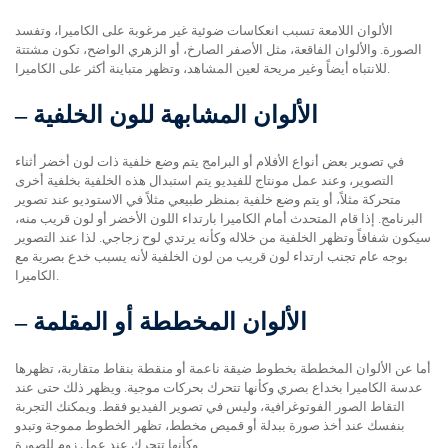
الألوان اللامعة تسبب انعكاسات ضوئية غير مرغوبة على الكاميرا، وتفسد
الصورة. والألوان الفاقعة، مثل الأصفر الصارخ، أو الزهري الواضح، تكون مشتتة
للانتباه أيضاً وغير مريحة لعين المشاهد، وتظهر متباينة أكثر على الكاميرا.
الألوان المشابهة للون الخلفية
–
في تصوير بعض أنواع الأفلام أو البرامج يتم وضع خلفية ذات لون أخضر أثناء
التصوير، وعند عمل مونتاج للفيديو يتم استبدال هذه الخلفية بخلفية أخرى
متحركة مثلاً، أو يتم وضع خلفية بمنظر طبيعي مثلاً في الاستوديو عند تصوير
البرنامج. إذا قام المتحدث أمام الكاميرا بارتداء اللون الأخضر أو لون قريب منه،
سيكون شفافاً وتظهر الخلفية من خلاله وكأنه يرتدي لوح زجاجي. لذا عند التصوير
بوجه عام تجنب ارتداء لون قريب من لون الخلفية لأنه يسبب خدع بصرية مع
الكاميرا.
الألوان المخططة أو المقلمة
–
أما عن الألوان المخططة بخطوط ضيقة ناعمة أو منقطة بنقاط متقاربة، تظهرها
عدسة الكاميرا بخداع بصري وكأنها تتحرك بحركات موجية. ويظهر ذلك حتى عند
التقاط الصور الفوتوغرافية، وليس في تصوير الفيديو فقط. ويمكنك التجربة
بنفسك عند أخذ صورة ببدلة أو قميص مخطط، تظهر الخطوط مموجة وتبدو
وكأنها تتحرك عند عمل زوم للصورة.