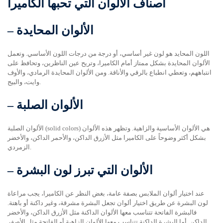
أصناف الألوان التي تحبها الكاميرا
الألوان المحايدة
–
اللون المحايد هو لون غير أساسي، أو درجة من درجات اللون الأساسي. وتعمل
الألوان المحايدة بشكل ممتاز أمام الكاميرا، وتريح عين الناظرين، وتحافظ على
انتباههم، وتعطي انطباع بالرقي والأناقة. ومن الألوان المحايدة الرمادي، والأوف
وايت، والبيج.
الألوان الصلبة
–
الألوان الصلبة (solid colors) هي الألوان الأساسية والزاهية. وتظهر هذه الألوان
بشكل أكثر وضوحاً على الكاميرا مثل الأزرق الداكن، والأحمر الداكن، والأخضر
الزمردي.
الألوان التي تبرز لون البشرة
–
عند اختيار ألوان الملابس بصفة عامة، بغض النظر عن الكاميرا، يجب مراعاة
لون البشرة عن طريق اختيار ألوان تجعل البشرة مشرقة، وغير داكنة أو باهتة.
فالبشرة الفاتحة تتناسب معها الألوان الداكنة مثل الأزرق الداكن، والأخضر
الداكن. أما البشرة الداكنة تتناسب معها الألوان الزاهية أو الفاتحة مثل الأصفر