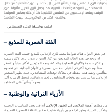
بضوابط الزي الإعلامي. يؤدي التأثير الغربي إلى طمس الهوية الثقافية من خلال
الاعتماد على الموضة والعادات الغربية، مما يجعل الزي الغربي مألوفًا بمرور
الوقت ويبتعد الإعلاميون عن الملابس التقليدية ظنًّا أن ذلك يعكس العولمة
والتحضر، لكنه في الواقع يهدد الهوية الثقافية.
اختصار بواسطة الذكاء الاصطناعى
الفئة العمرية للمذيع
–
في بعض الدول، هناك ضوابط معينة للزي الإعلامي للمذيع حسب الفئة العمرية
له. ونجد في هذه الحالة المذيعين من كبار السن يرتدون الزي الأكثر رسمية
والأكثر حشمة والألوان المحايدة والداكنة. ونجد المذيعين الأكثر شباباً والأصغر
سناً لهم حرية أكثر في اختيار الملابس العصرية والألوان الجذابة التي تجعلهم
متألقين. وتفيد هذه النقطة في محاكاة توقعات المشاهدين، حيث يظهر الشخص
الإعلامي بما يتناسب مع توقعات المشاهدين لعمره وثقافته، فيجعل الرسالة أكثر
وضوحاً وتأثيراً على المشاهد.
الأزياء التراثية والوطنية
–
من مظاهر
أهمية الملابس في الظهور الإعلامي
أنه في بعض المناسبات الوطنية
والأعياد الدينية، يظهر الإعلاميون بأزياء تقليدية تعكس الثقافة المصرية القديمة،