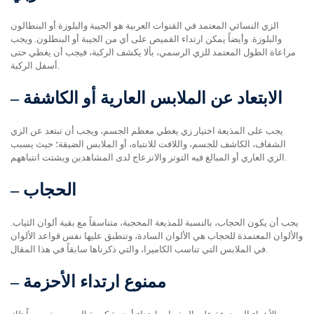
الزي النسائي المعتمد في القنوات العربية هو الجيبة والبلوزة أو البنطالون
والبلوزة. وأيضاً يمكن ارتداء القميص على أي من الجيبة أو البنطلون. ويجب
مراعاة الطول المعتمد للزي الرسمي، بألا يكشف الركبة، فيجب أن يغطي حتى
أسفل الركبة.
الابتعاد عن الملابس العارية أو الكاشفة
–
يجب على المذيعة اختيار زي يغطي معظم الجسم، ويجب أن تبتعد عن الزي
الشفاف، الكاشف للجسم، واللافت للانتباه، أو الملابس الضيقة؛ حيث يسبب
الزي العاري أو المبالغ فيه التوتر والانزعاج لدى المشاهدين ويشتت انتباههم.
الحجاب
–
يجب أن يكون الحجاب، بالنسبة للمذيعة المحجبة، متناسقاً مع بقية ألوان الثياب.
والألوان المعتمدة للحجاب هي الألوان السادة، وتنطبق عليها نفس قواعد الألوان
في الملابس التي تناسب الكاميرا، والتي ذكرناها سابقاً في هذا المقال.
ممنوع ارتداء الأحزمة
–