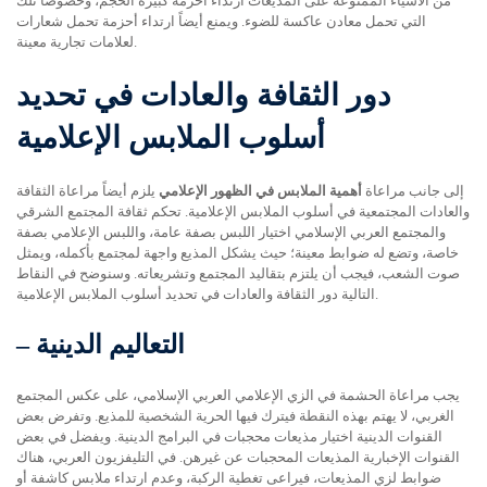
من الأشياء الممنوعة على المذيعات ارتداء أحزمة كبيرة الحجم، وخصوصاً تلك
التي تحمل معادن عاكسة للضوء. ويمنع أيضاً ارتداء أحزمة تحمل شعارات
لعلامات تجارية معينة.
دور الثقافة والعادات في تحديد
أسلوب الملابس الإعلامية
إلى جانب مراعاة
أهمية الملابس في الظهور الإعلامي
يلزم أيضاً مراعاة الثقافة
والعادات المجتمعية في أسلوب الملابس الإعلامية. تحكم ثقافة المجتمع الشرقي
والمجتمع العربي الإسلامي اختيار اللبس بصفة عامة، واللبس الإعلامي بصفة
خاصة، وتضع له ضوابط معينة؛ حيث يشكل المذيع واجهة لمجتمع بأكمله، ويمثل
صوت الشعب، فيجب أن يلتزم بتقاليد المجتمع وتشريعاته. وسنوضح في النقاط
التالية دور الثقافة والعادات في تحديد أسلوب الملابس الإعلامية.
التعاليم الدينية
–
يجب مراعاة الحشمة في الزي الإعلامي العربي الإسلامي، على عكس المجتمع
الغربي، لا يهتم بهذه النقطة فيترك فيها الحرية الشخصية للمذيع. وتفرض بعض
القنوات الدينية اختيار مذيعات محجبات في البرامج الدينية. ويفضل في بعض
القنوات الإخبارية المذيعات المحجبات عن غيرهن. في التليفزيون العربي، هناك
ضوابط لزي المذيعات، فيراعى تغطية الركبة، وعدم ارتداء ملابس كاشفة أو