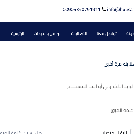
00905340791911
info@housa
دونة
تواصل معنا
الفعاليات
البرامج والدورات
الرئيسية
لاً بك مرة أخرى!
هل نسيت كلمة المرور
البقاء متصلا