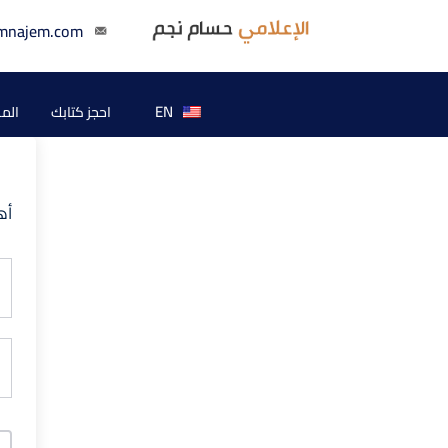
mnajem.com
EN
احجز كتابك
الم
أه