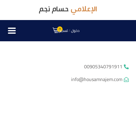
0
دخول
/
تسجيل
00905340791911
info@housamnajem.com