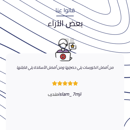
قالوا عنا
بعض الآراء
من أفضل الكورسات يلي حضرتها ومن أفضل الأساتذة يلي قابلتها
islam_7mji
متدرب