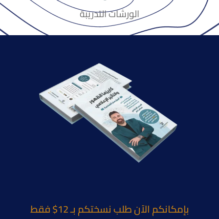
الورشات التدريبة
بإمكانكم الآن طلب نسختكم بـ 12$ فقط