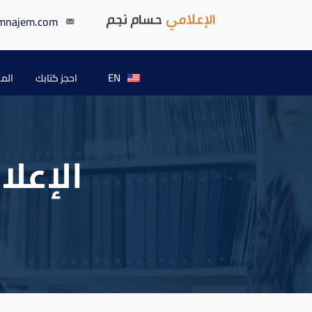
mnajem.com
EN
احجز كتابك
الم
الإعلا