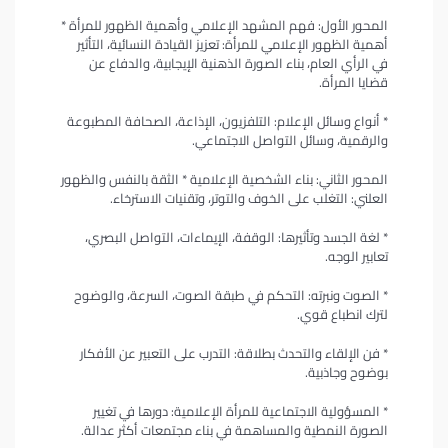
المحور الأول: فهم المشهد الإعلامي وأهمية الظهور للمرأة *
أهمية الظهور الإعلامي للمرأة: تعزيز القيادة النسائية، التأثير
في الرأي العام، بناء الصورة الذهنية الإيجابية، والدفاع عن
قضايا المرأة.
* أنواع وسائل الإعلام: التلفزيون، الإذاعة، الصحافة المطبوعة
والرقمية، وسائل التواصل الاجتماعي.
المحور الثاني: بناء الشخصية الإعلامية * الثقة بالنفس والظهور
العلني: التغلب على الخوف والتوتر، وتقنيات الاسترخاء.
* لغة الجسد وتأثيرها: الوقفة، الإيماءات، التواصل البصري،
تعابير الوجه.
* الصوت ونبرته: التحكم في طبقة الصوت، السرعة، والوضوح
لترك انطباع قوي.
* فن الإلقاء والتحدث بطلاقة: التدرب على التعبير عن الأفكار
بوضوح وجاذبية.
* المسؤولية الاجتماعية للمرأة الإعلامية: دورها في تغيير
الصورة النمطية والمساهمة في بناء مجتمعات أكثر عدالة.