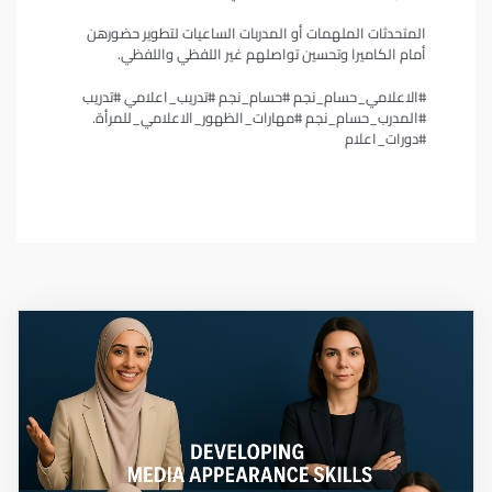
المتحدثات الملهمات أو المدربات الساعيات لتطوير حضورهن
أمام الكاميرا وتحسين تواصلهم غير اللفظي واللفظي.
#الاعلامي_حسام_نجم #حسام_نجم #تدريب_اعلامي #تدريب
#المدرب_حسام_نجم #مهارات_الظهور_الاعلامي_للمرأة.
#دورات_اعلام