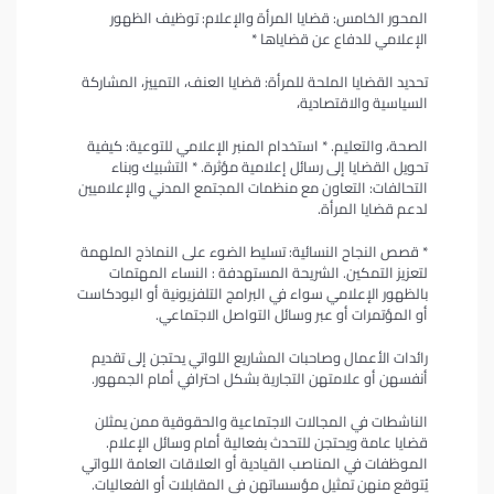
المحور الخامس: قضايا المرأة والإعلام: توظيف الظهور
الإعلامي للدفاع عن قضاياها *
تحديد القضايا الملحة للمرأة: قضايا العنف، التمييز، المشاركة
السياسية والاقتصادية،
الصحة، والتعليم. * استخدام المنبر الإعلامي للتوعية: كيفية
تحويل القضايا إلى رسائل إعلامية مؤثرة. * التشبيك وبناء
التحالفات: التعاون مع منظمات المجتمع المدني والإعلاميين
لدعم قضايا المرأة.
* قصص النجاح النسائية: تسليط الضوء على النماذج الملهمة
لتعزيز التمكين. الشريحة المستهدفة : النساء المهتمات
بالظهور الإعلامي سواء في البرامج التلفزيونية أو البودكاست
أو المؤتمرات أو عبر وسائل التواصل الاجتماعي.
رائدات الأعمال وصاحبات المشاريع اللواتي يحتجن إلى تقديم
أنفسهن أو علامتهن التجارية بشكل احترافي أمام الجمهور.
الناشطات في المجالات الاجتماعية والحقوقية ممن يمثلن
قضايا عامة ويحتجن للتحدث بفعالية أمام وسائل الإعلام.
الموظفات في المناصب القيادية أو العلاقات العامة اللواتي
يُتوقع منهن تمثيل مؤسساتهن في المقابلات أو الفعاليات.