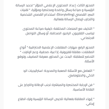
المحور الثالث: إعداد المحتوى الإعلامي المؤثر * تحديد الرسالة
الرئيسية و صياغة رسائل واضحة ومختصرة ومؤثرة. * تقنيات
السرد القصصي (Storytelling): استخدام القصص الشخصية
والتجارب لإيصال الرسالة بفعالية.
* التكيف مع المنصات المختلفة: كيفية صياغة المحتوى
ليناسب التلفزيون، الراديو، الصحافة، أو وسائل التواصل
الاجتماعي.
المحور الرابع: مهارات المقابلات الإعلامية الاحترافية * أنواع
المقابلات: مقابلة تلفزيونية، إذاعية، صحفية، وعبر الإنترنت. *
التحضير للمقابلة: البحث عن المحاور، معرفة المضيف، وتوقع
الأسئلة.
* التعامل مع الأسئلة الصعبة والمحرجة: استراتيجيات الرد
الذكي والدبلوماسي.
* فن الإجابة المختصرة والمباشرة: تجنب الإطالة والتركيز على
النقاط الأساسية.
* إنهاء المقابلة بفعالية: تلخيص الرسالة الرئيسية وترك انطباع
إيجابي.