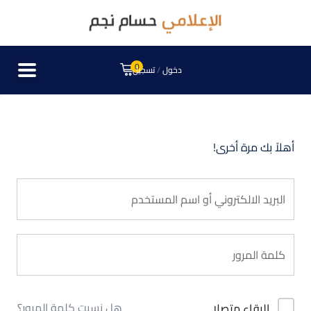
0
دخول
/
تسجيل
أهلاً بك مرة أخرى!
هل نسيت كلمة المرور؟
البقاء متصلا