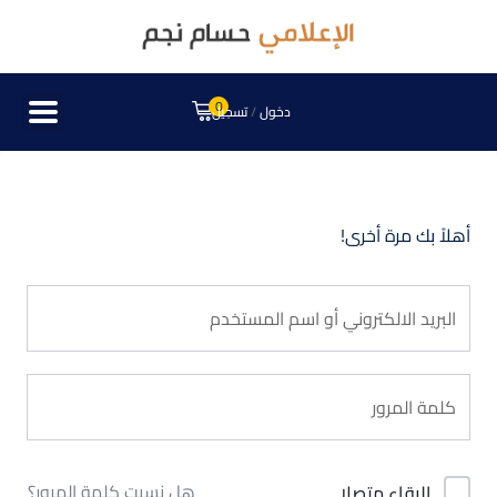
0
دخول
/
تسجيل
أهلاً بك مرة أخرى!
هل نسيت كلمة المرور؟
البقاء متصلا