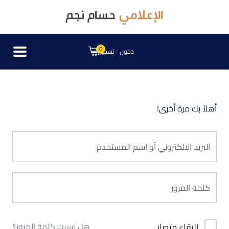
0
دخول
/
تسجيل
أهلاً بك مرة أخرى!
هل نسيت كلمة المرور؟
البقاء متصلا