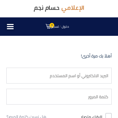
0
دخول
/
تسجيل
أهلاً بك مرة أخرى!
هل نسيت كلمة المرور؟
البقاء متصلا