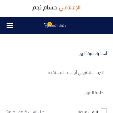
0
دخول
/
تسجيل
أهلاً بك مرة أخرى!
هل نسيت كلمة المرور؟
البقاء متصلا