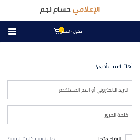
0
دخول
/
تسجيل
أهلاً بك مرة أخرى!
هل نسيت كلمة المرور؟
البقاء متصلا