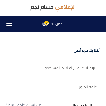
0
دخول
/
تسجيل
أهلاً بك مرة أخرى!
هل نسيت كلمة المرور؟
البقاء متصلا