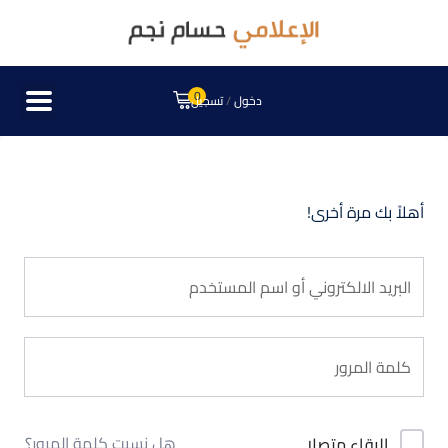
0
دخول
/
تسجيل
أهلاً بك مرة أخرى!
هل نسيت كلمة المرور؟
البقاء متصلا