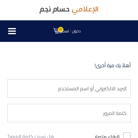
0
دخول
/
تسجيل
أهلاً بك مرة أخرى!
هل نسيت كلمة المرور؟
البقاء متصلا