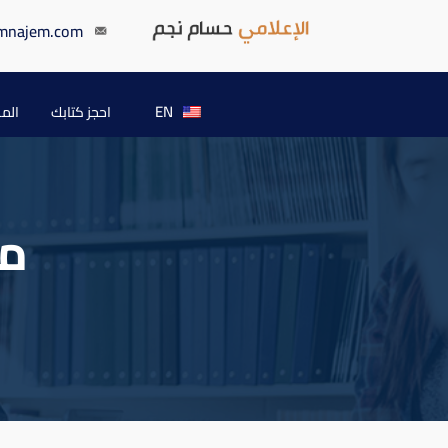
mnajem.com
EN
احجز كتابك
الم
مه