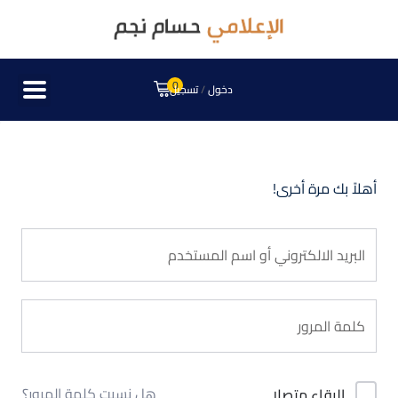
0
دخول
/
تسجيل
أهلاً بك مرة أخرى!
هل نسيت كلمة المرور؟
البقاء متصلا