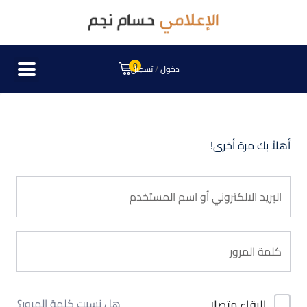
0
دخول
/
تسجيل
أهلاً بك مرة أخرى!
هل نسيت كلمة المرور؟
البقاء متصلا