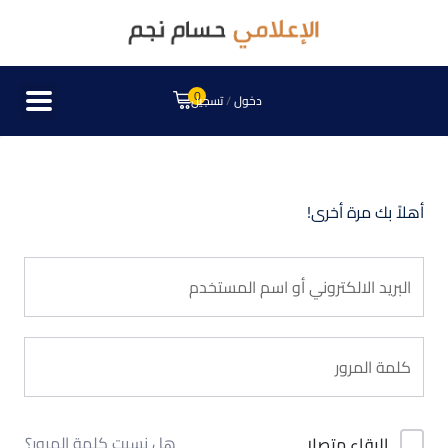
0
دخول
/
تسجيل
أهلاً بك مرة أخرى!
هل نسيت كلمة المرور؟
البقاء متصلا