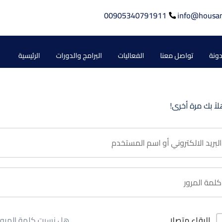
00905340791911
info@housa
دونة
تواصل معنا
الفعاليات
البرامج والدورات
الرئيسية
لاً بك مرة أخرى!
هل نسيت كلمة المرور
البقاء متصلا