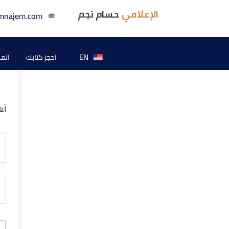
mnajem.com
EN
احجز كتابك
الم
أه