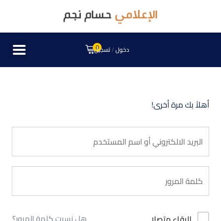
0
دخول
/
تسجيل
أهلاً بك مرة أخرى!
هل نسيت كلمة المرور؟
البقاء متصلا