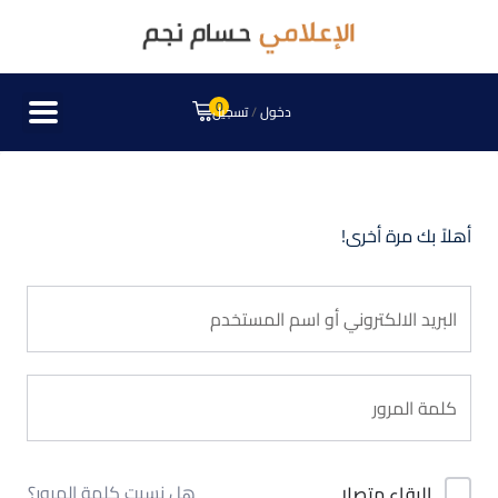
0
دخول
/
تسجيل
أهلاً بك مرة أخرى!
هل نسيت كلمة المرور؟
البقاء متصلا