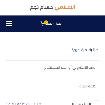
0
دخول
/
تسجيل
أهلاً بك مرة أخرى!
هل نسيت كلمة المرور؟
البقاء متصلا