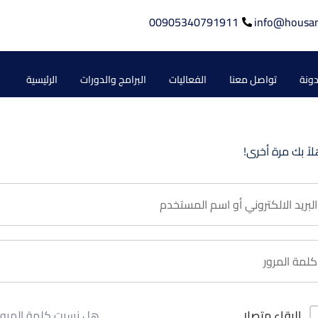
00905340791911
info@housa
دونة
تواصل معنا
الفعاليات
البرامج والدورات
الرئيسية
لاً بك مرة أخرى!
هل نسيت كلمة المرور
البقاء متصلا