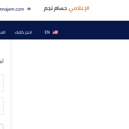
mnajem.com
EN
احجز كتابك
الم
أه