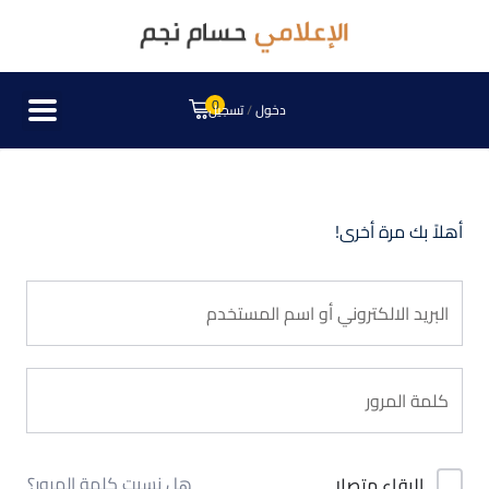
0
دخول
/
تسجيل
أهلاً بك مرة أخرى!
هل نسيت كلمة المرور؟
البقاء متصلا