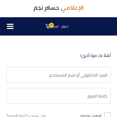
0
دخول
/
تسجيل
أهلاً بك مرة أخرى!
هل نسيت كلمة المرور؟
البقاء متصلا