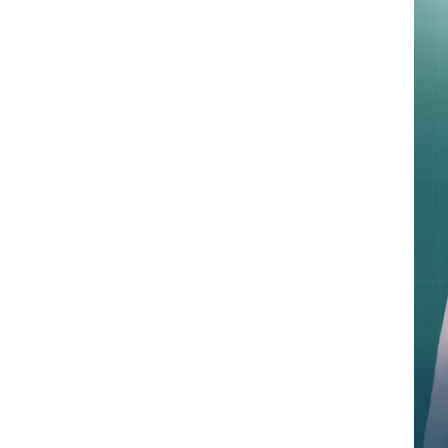
i
e
w
s
N
a
v
i
g
a
t