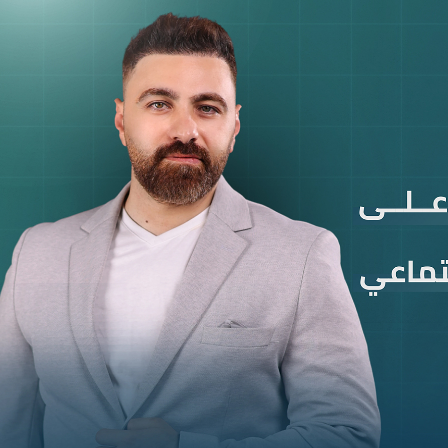
ح
د
ا
ث
S
e
a
r
c