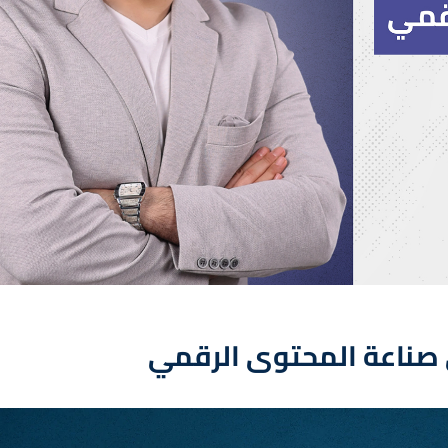
N
a
v
i
g
a
t
i
 صناعة المحتوى الرقمي
o