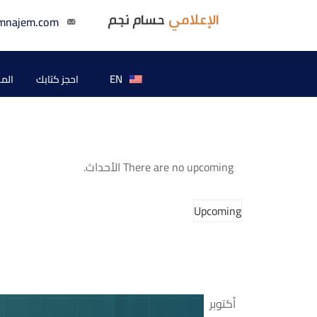
mnajem.com
EN
احجز كتابك
الم
There are no upcoming الأحداث.
Upcoming
Select
Latest Past الأحداث
date.
أكتوبر