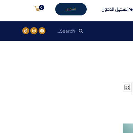
0
تسجيل الدخول
تسجيل
ح
قائمة
د
ث
ث
V