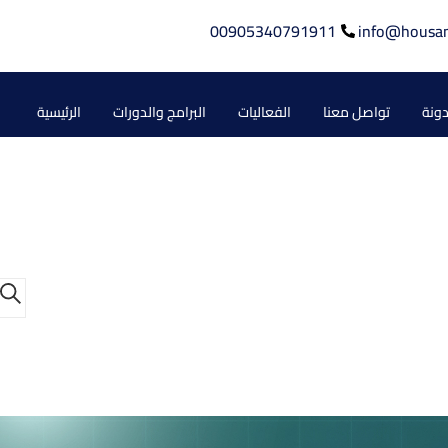
00905340791911
info@housa
دونة
تواصل معنا
الفعاليات
البرامج والدورات
الرئيسية
ا
بح
ل
أ