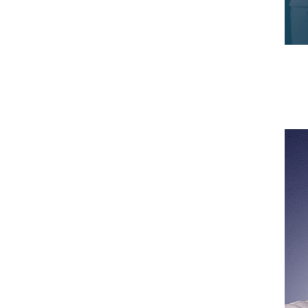
i
o
n