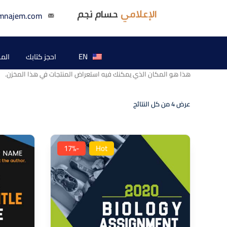
mnajem.com
EN
احجز كتابك
الم
هذا هو المكان الذي يمكنك فيه استعراض المنتجات في هذا المخزن.
عرض ⁦4⁩ من كل النتائج
-17%
Hot