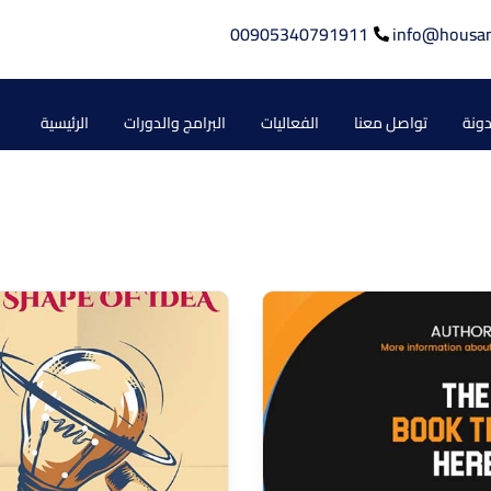
00905340791911
info@housa
دونة
تواصل معنا
الفعاليات
البرامج والدورات
الرئيسية