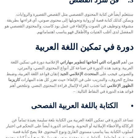
ستتعلم أيضاً فن كتابة المحتوى القصصي مثل القصص القصيرة والروايات.
ويمكن كذلك كتابة قصة أو رواية وتحويلها إلى محتوى صوتي، أي قراءتها بطريقة
مشوقة وتوظيف فن الصوت والإلقاء في عمل بود كاست. والمحتوى القصصي هو
المفضل لدى أغلب الفتيات والأطفال فهو يناسب اهتماماتهم.
دورة في تمكين اللغة العربية
من أهم
الدورات التي أحتاجها لتطوير مهاراتي
الإعلامية دورة في تمكين اللغة
العربية. وتفيد هذه الدورة في صناعة كل أنواع المحتوى النصي، والمرئي،
والصوتي. فيجب على
المتحدث الإعلامي الجيد
إتقان قواعد اللغة العربية، وضبط
مخارج الحروف، والتدريب على فن الإلقاء؛ حيث تعزز كل هذه المهارات
كاريزما
الظهور الإعلامي
كما تجذب القراء لإكمال قراءة المحتوى النصي. وتتلخص أهم
فوائد هذه الدورة في النقاط التالية: –
•
الكتابة باللغة العربية الفصحى
تساعد الدورة في تمكين اللغة العربية من الكتابة بلغة سليمة بعيدة تماماً عن
الركاكة والأخطاء الإملائية أو النحوية. وتساعد الدورة أيضاً على التحكم في اختيار
أسلوب الكتابة بما يناسب مستوى القارئ ونوع المحتوى. فلا يصح كتابة قصة
قصيرة يقرأها طفل بألفاظ عربية معقدة يصعب فهمها، ولا يصح أيضاً كتابة محتوى