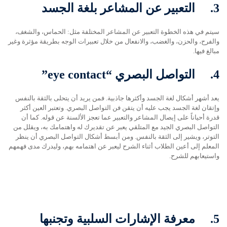
3.
التعبير عن المشاعر بلغة الجسد
سيتم في هذه الخطوة التعبير عن المشاعر المختلفة مثل: الحماس، والشغف،
والفرح، والحزن، والغضب، والانفعال من خلال تعبيرات الوجه بطريقة مؤثرة وغير
مبالغ فيها.
4.
التواصل البصري
“eye contact”
يعد أشهر أشكال لغة الجسد وأكثرها جاذبية. فمن يريد أن يتحلى بالثقة بالنفس
وإتقان لغة الجسد يجب عليه أن يتقن فن التواصل البصري. وتعتبر العين أكثر
قدرة أحياناً على إيصال المشاعر والتعبير عما تعجز الألسنة عن قوله. كما أن
التواصل البصري الجيد مع المتلقي يعبر عن تقديرك له واهتمامك به، ويقلل من
التوتر، ويشير إلى الثقة بالنفس. ومن أبسط أشكال التواصل البصري أن ينظر
المعلم إلى أعين الطلاب أثناء الشرح ليعبر عن اهتمامه بهم، وليدرك مدى فهمهم
واستيعابهم للشرح.
5.
معرفة الإشارات السلبية وتجنبها