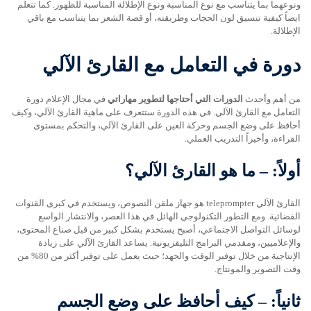
ونوعهما بما يتناسب مع نوع المناسبة ونوع الإطلالة المناسبة للظهور. كما تتعلم
ايضاً كيفية تنسيق لون الحجاب وطريقته، أو قصة الشعر بما يتناسب مع باقي
الإطلالة.
دورة في التعامل مع القارئ الآلي
من أهم وأحدث
الدورات التي أحتاجها لتطوير مهاراتي
في مجال الإعلام دورة
التعامل مع القارئ الآلي. في هذه الدورة ستتعرف على ماهية القارئ الآلي، وكيف
أحافظ على وضع الجسم وحركة العين على القارئ الآلي، والتحكم بمستوى
القراءة، وأخيراً التدريب العملي.
أولاً: – ما هو القارئ الآلي؟
القارئ الآلي teleprompter هو جهاز ملقن النصوص، ويستخدم في كبرى القنوات
الفضائية. ومع التطور التكنولوجي الهائل في هذا العصر، والانتشار الواسع
لوسائل التواصل الاجتماعي، أصبح يستخدم بشكل كبير من قبل صناع المحتوى،
والإعلاميين، ومقدمي البرامج التليفزيونية. يساعد القارئ الآلي على زيادة
الإنتاجية من خلال توفير الوقت والجهد؛ حيث يعمل على توفير أكثر من 80% من
وقت التصوير والمونتاج.
ثانياً: – كيف أحافظ على وضع الجسم