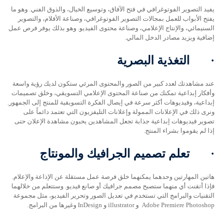
يفيد التصوير الفوتوغرافي في فتح الآفاق، وتوسيع الخيال، والذوق الفني. وهو ما
يفتح الأبواب للعمل بمجالات التصوير الفوتوغرافي، وصناعة الأفلام، والتصوير
السنيمائي، والإنتاج الإعلامي، وصناعة محتوى الفيديو. وهو بذلك يوفر فرص عمل
إضافية ويزيد مصادر الدخل المالي.
·
التغذية البصرية
عند مشاهدتك لعدد كبير من الصور والمحتوى المرئي ستكون لديك رؤية واسعة
وأفكار إبداعية تمكنك من صناعة المحتوى الإعلامي التسويقي، وخلق تصميمات
إبداعية، وفيديوهات أكثر سرعة في إيصال الفكرة التسويقية للمنتج إلى الجمهور.
ونرى ذلك في الإعلانات الممولة وإعلانات التليفزيون التي تعتمد دائماً على
تصوير فيديوهات إبداعية جذابة تجعل المشاهدين يحبون مشاهدة الإعلان حتى
إذا لم يقوموا بشراء المنتج.
·
تعلم تصميم الجرافيك والمونتاج
هاتين المهارتين وحدهما يمكنهما خلق فرصة عمل مستقلة عن الإذاعة والإعلام.
فإذا أتقنت أي منهما ستصبح مصمم جرافيك أو صانع فيديو. وستتعلم من خلالهما
التقنيات والبرامج التي تستخدم في تعديل الصور وتحرير الفيديو، مثل مجموعة
Adobe Premiere Photoshop و illustrator و InDesign وغيرها من البرامج.