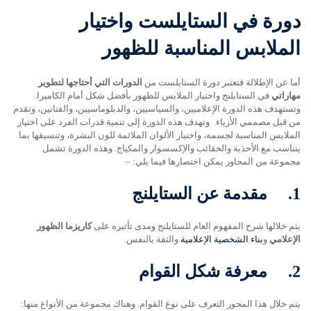
دورة في الستايلست واختيار
الملابس المناسبة للظهور
أما عن الإطلالة فتعتبر دورة الستايلست من
الدورات التي أحتاجها لتطوير
مهاراتي
في الستايلنج واختيار الملابس للظهور بأفضل شكل أمام الكاميرا.
وتستهدف هذه الدورة الإعلاميين، والسياسيين، والدبلوماسيين، والفنانين، وتقدم
من قبل مصممي الأزياء. وتهدف هذه الدورة إلى تنمية قدرات الفرد على اختيار
الملابس المناسبة لجسمه، واختيار الألوان الملائمة للون البشرة، وتنسيقها بما
يتناسب مع الأحذية والحقائب والإكسسوار والمكياج. وهذه الدورة تشمل
مجموعة من المحاور يمكن اختصارها فيما يلي: –
1.
مقدمة عن الستايلنج
يتم خلالها شرح المفهوم العام للستايلنج ومدى تأثيره على
كاريزما الظهور
الإعلامي
و
بناء الشخصية الإعلامية
والثقة بالنفس.
2.
معرفة شكل القوام
يتم خلال هذا المحور التعرف على نوع القوام. وهناك مجموعة من الأنواع منها: