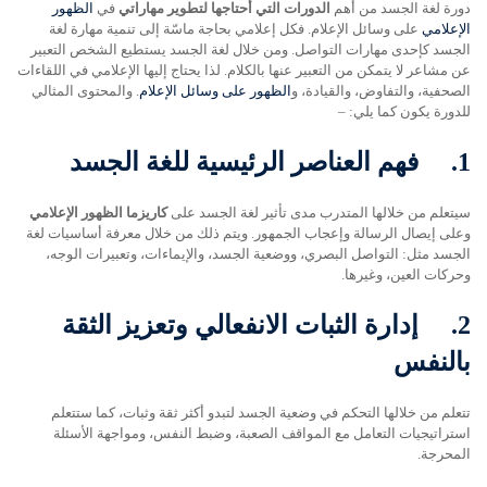
دورة لغة الجسد من أهم
الدورات التي أحتاجها لتطوير مهاراتي
في
الظهور
الإعلامي
على وسائل الإعلام. فكل إعلامي بحاجة ماسّة إلى تنمية مهارة لغة
الجسد كإحدى مهارات التواصل. ومن خلال لغة الجسد يستطيع الشخص التعبير
عن مشاعر لا يتمكن من التعبير عنها بالكلام. لذا يحتاج إليها الإعلامي في اللقاءات
الصحفية، والتفاوض، والقيادة، و
الظهور على وسائل الإعلام
. والمحتوى المثالي
للدورة يكون كما يلي: –
1.
فهم العناصر الرئيسية للغة الجسد
سيتعلم من خلالها المتدرب مدى تأثير لغة الجسد على
كاريزما الظهور الإعلامي
وعلى إيصال الرسالة وإعجاب الجمهور. ويتم ذلك من خلال معرفة أساسيات لغة
الجسد مثل: التواصل البصري، ووضعية الجسد، والإيماءات، وتعبيرات الوجه،
وحركات العين، وغيرها.
2.
إدارة الثبات الانفعالي وتعزيز الثقة
بالنفس
تتعلم من خلالها التحكم في وضعية الجسد لتبدو أكثر ثقة وثبات، كما ستتعلم
استراتيجيات التعامل مع المواقف الصعبة، وضبط النفس، ومواجهة الأسئلة
المحرجة.