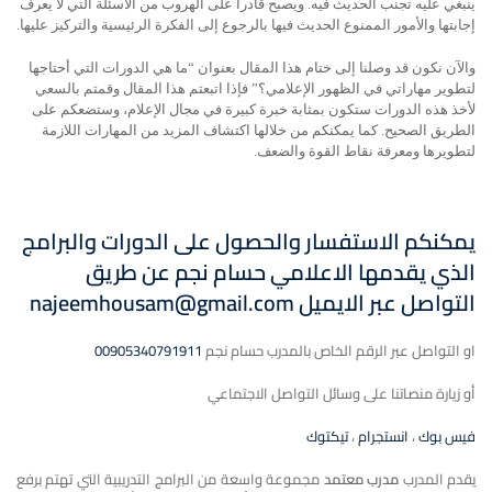
ينبغي عليه تجنب الحديث فيه. ويصبح قادراً على الهروب من الأسئلة التي لا يعرف
إجابتها والأمور الممنوع الحديث فيها بالرجوع إلى الفكرة الرئيسية والتركيز عليها.
والآن نكون قد وصلنا إلى ختام هذا المقال بعنوان “ما هي الدورات التي أحتاجها
لتطوير مهاراتي في الظهور الإعلامي؟” فإذا اتبعتم هذا المقال وقمتم بالسعي
لأخذ هذه الدورات ستكون بمثابة خبرة كبيرة في مجال الإعلام، وستضعكم على
الطريق الصحيح. كما يمكنكم من خلالها اكتشاف المزيد من المهارات اللازمة
لتطويرها ومعرفة نقاط القوة والضعف.
يمكنكم الاستفسار والحصول على الدورات والبرامج
الذي يقدمها الاعلامي حسام نجم عن طريق
التواصل
عبر الايميل
najeemhousam@gmail.com
او التواصل عبر الرقم الخاص بالمدرب حسام نجم
00905340791911
أو زيارة منصاتنا على وسائل التواصل الاجتماعي
فيس بوك
،
انستجرام
،
تيكتوك
يقدم المدرب
مدرب معتمد
مجموعة واسعة من البرامج التدريبية التي تهتم برفع