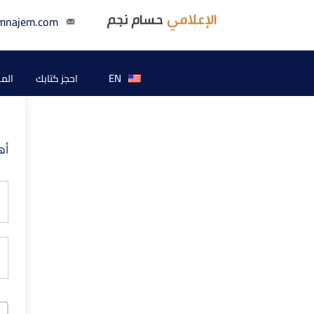
mnajem.com
EN
احجز كتابك
الم
أه