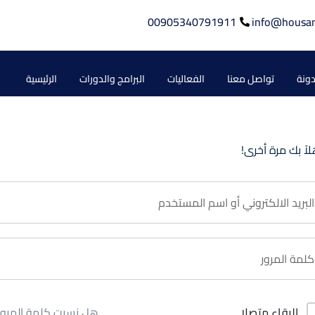
00905340791911
info@housa
دونة
تواصل معنا
الفعاليات
البرامج والدورات
الرئيسية
لاً بك مرة أخرى!
هل نسيت كلمة المرور
البقاء متصلا