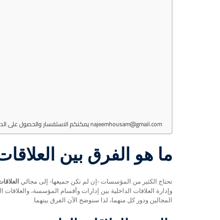
يمكنكم الاستفسار والحصول على الدورات والبرامج الذي يقدمها الاعلامي حسام نجم عن طريق التواصل عبر الايميل najeemhousam@gmail.com
ما هو الفرق بين العلاقات
تحتاج الكثير من المؤسسات -إن لم تكن جميعها- إلى مجالي
العلاقات
وإدارة العلاقات الداخلية بين إدارات وأقسام المؤسسة، والعلاقات ال
المجالين ودور كل منهما، لذا سنوضح الآن الفرق بينهما.