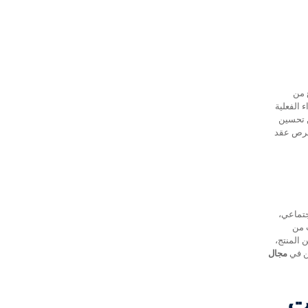
 من
 الفعلية
ن تحسين
 فرص عقد
جتماعي،
 من
 المنتج،
ين في
مجال
ات