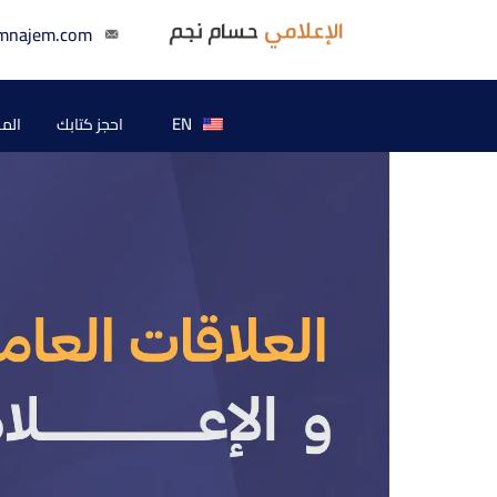
mnajem.com
EN
احجز كتابك
الم