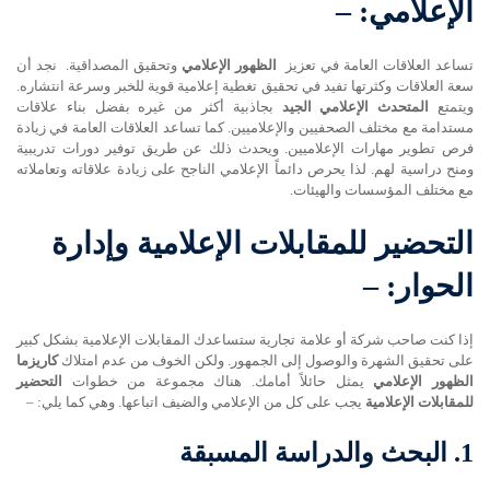
الإعلامي: –
تساعد العلاقات العامة في تعزيز
الظهور الإعلامي
وتحقيق المصداقية. نجد أن
سعة العلاقات وكثرتها تفيد في تحقيق تغطية إعلامية قوية للخبر وسرعة انتشاره.
ويتمتع
المتحدث الإعلامي الجيد
بجاذبية أكثر من غيره بفضل بناء علاقات
مستدامة مع مختلف الصحفيين والإعلاميين. كما تساعد العلاقات العامة في زيادة
فرص تطوير مهارات الإعلاميين. ويحدث ذلك عن طريق توفير دورات تدريبية
ومنح دراسية لهم. لذا يحرص دائماً الإعلامي الناجح على زيادة علاقاته وتعاملاته
مع مختلف المؤسسات والهيئات.
التحضير للمقابلات الإعلامية وإدارة
الحوار: –
إذا كنت صاحب شركة أو علامة تجارية ستساعدك المقابلات الإعلامية بشكل كبير
على تحقيق الشهرة والوصول إلى الجمهور. ولكن الخوف من عدم امتلاك
كاريزما
الظهور الإعلامي
يمثل حائلاً أمامك. هناك مجموعة من خطوات
التحضير
للمقابلات الإعلامية
يجب على كل من الإعلامي والضيف اتباعها. وهي كما يلي: –
1.
البحث والدراسة المسبقة