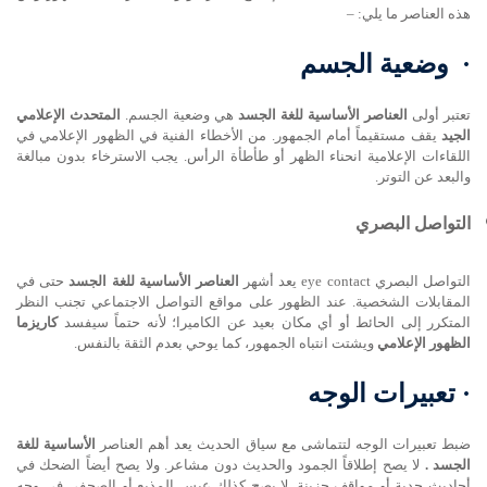
هذه العناصر ما يلي: –
·
وضعية الجسم
تعتبر أولى
العناصر الأساسية للغة الجسد
هي وضعية الجسم.
المتحدث الإعلامي
الجيد
يقف مستقيماً أمام الجمهور. من الأخطاء الفنية في الظهور الإعلامي في
اللقاءات الإعلامية انحناء الظهر أو طأطأة الرأس. يجب الاسترخاء بدون مبالغة
والبعد عن التوتر.
التواصل البصري
التواصل البصري eye contact يعد أشهر
العناصر الأساسية للغة الجسد
حتى في
المقابلات الشخصية. عند الظهور على مواقع التواصل الاجتماعي تجنب النظر
المتكرر إلى الحائط أو أي مكان بعيد عن الكاميرا؛ لأنه حتماً سيفسد
كاريزما
الظهور الإعلامي
ويشتت انتباه الجمهور، كما يوحي بعدم الثقة بالنفس.
·
تعبيرات الوجه
ضبط تعبيرات الوجه لتتماشى مع سياق الحديث يعد أهم العناصر
الأساسية للغة
الجسد .
لا يصح إطلاقاً الجمود والحديث دون مشاعر. ولا يصح أيضاً الضحك في
أحاديث جدية أو مواقف حزينة. لا يصح كذلك عبس المذيع أو الصحفي في وجه