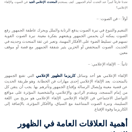
تحدثا فارقاً كبيراً عند التحدث أمام الجمهور. كيف يستخدم
المتحدث الإعلامي الجيد
فن الصوت والإلقاء
الإعلامي؟
أولاً: – فن الصوت: –
التنغيم والتنوع في نبرة الصوت يدفع الرتابة والملل ويحرك عاطفة الجمهور. رفع
الصوت يمكنه أن يحمس الجمهور ويقنعهم بفكرة معينة. نبرة الصوت القوية
تسهم في تسليط الضوء على الأفكار المهمة، وتعبر عن ثقة المتحدث وجديته في
الحديث. الصوت المنخفض أو الحزين يثير شفقة الجمهور مع قصة أو موقف
معين.
ثانياً: – الإلقاء الإعلامي: –
الإلقاء الإعلامي هو أحد وسائل
كاريزما الظهور الإعلامي
التي تقنع الجمهور
بالمتحدث. يعد الإلقاء الإعلامي إحدى مهارات فن الخطابة. وهو طريقة الحديث
عن قضية معينة وإيصال الرسالة وإقناع الجمهور وتأثرهم بها. يجب أن يتقن كل
من إمام المسجد، ومقدم الراديو، والإعلامي، والشخصية المؤثرة على مواقع
التواصل الاجتماعي فن الإلقاء الإعلامي. الإلقاء الإعلامي هو مزيج من اللغة
السليمة، ونبرة الصوت المتناغمة مع السياق، والأفكار المؤثرة، بالإضافة إلى
الكاريزما وقوة الإقناع.
أهمية العلاقات العامة في الظهور