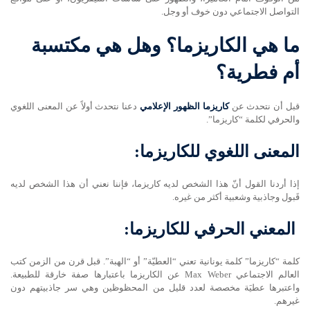
التواصل الاجتماعي دون خوف أو وجل.
ما هي الكاريزما؟ وهل هي مكتسبة
أم فطرية؟
قبل أن نتحدث عن
كاريزما الظهور الإعلامي
دعنا نتحدث أولاً عن المعنى اللغوي
والحرفي لكلمة “كاريزما”.
المعنى اللغوي للكاريزما:
إذا أردنا القول أنّ هذا الشخص لديه كاريزما، فإننا نعني أن هذا الشخص لديه
قَبول وجاذبية وشعبية أكثر من غيره.
المعني الحرفي للكاريزما:
كلمة “كاريزما” كلمة يونانية تعني “العطيّة” أو “الهبة”. قبل قرن من الزمن كتب
العالم الاجتماعي Max Weber عن الكاريزما باعتبارها صفة خارقة للطبيعة.
واعتبرها عطيَة مخصصة لعدد قليل من المحظوظين وهي سر جاذبيتهم دون
غيرهم.