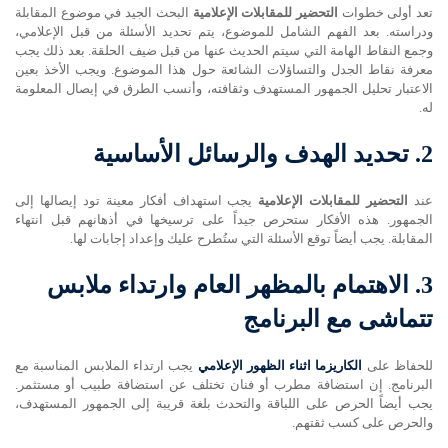
تعد أولى خطوات
التحضير للمقابلات الإعلامية
البحث الجيد في موضوع المقابلة
ودراسته. بعد الفهم الشامل للموضوع، يتم تحديد الأسئلة من قبل الإعلامي،
وجمع النقاط الهامة التي سيتم الحديث عنها من قبل ضيف الحلقة. بعد ذلك يجب
معرفة نقاط الجدل والتساؤلات الشائعة حول هذا الموضوع. ويجب الأخذ بعين
الاعتبار تحليل الجمهور المستهدف وثقافته، وأنسب الطرق في إيصال المعلومة
له.
2.
تحديد الهدف والرسائل الأساسية
عند
التحضير للمقابلات الإعلامية
يجب استهداف أفكار معينة تود إيصالها إلى
الجمهور. هذه الأفكار ستحرص جيداً على ترسيخها في أذهانهم قبل انتهاء
المقابلة. يجب أيضاً توقع الأسئلة التي ستُطرح عليك وإعداد إجابات لها.
3.
الاهتمام بالمظهر العام وارتداء ملابس
تتماشى مع البرنامج
للحفاظ على
الكاريزما اثناء الظهور الإعلامي
يجب ارتداء الملابس المناسبة مع
البرنامج. إن استضافة مطرب أو فنان تختلف عن استضافة طبيب أو مستثمر.
يجب أيضاً الحرص على اللباقة والتحدث بلغة قريبة إلى الجمهور المستهدف،
والحرص على كسب ثقتهم.