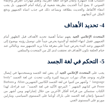
اكتساب هذه المهارة بإتقان قواعد اللغة العربية، وتعلم مهارات العرض والإلقاء
الصوتي. لا يصح أبداً الحديث بطريقة شعبية أو ركيكة أمام الجمهور، بل يجب
انتقاء الألفاظ، والحديث بطلاقة. ويساعد ذلك في جذب انتباه الجمهور ودفع
الملل عن أذهانهم.
4-
تحديد الأهداف
المتحدث الإعلامي الجيد
يفهم تماماً أهمية تحديد الأهداف قبل الظهور أمام
الجمهور. فقبل انتهاء الحلقة أو الندوة يحرص جيداً على توصيل رؤيته بوضوح إلى
الجمهور. وعند البدء يحرص جيداً على معرفة ماذا يريد الجمهور منه. وبالتالي عند
ختام الحلقة تكون الأهداف قد تحققت لدى كل من المتحدث والمتلقي.
5-
التحكم في لغة الجسد
يجب على
المتحدث الإعلامي الجيد
أن يتقن لغة الجسد ويستخدمها في إيصال
فكرته. وتوجد هناك دورات تدريبية كثيرة وكتب تتحدث عن لغة الجسد “body
language “. وأشهر من كتبوا عن لغة الجسد الكاتبين الشهيرين Allan و Barbara
Pease في كتابهم الشهير ” المرجع الأكيد في لغة الجسد”. عند قراءتك لهذا
الكتاب ستتمكن من قراءة أفكار الآخرين من خلال إشاراتهم. ومن أشهر من
اتسموا بإتقان لغة الجسد على باراك أوباما على المستوى السياسى، ومارلين
مورنو على المستوى الفني.