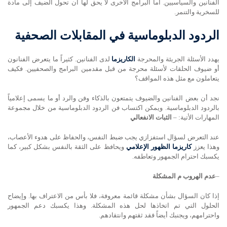
الفنانين والسياسيين. أما البرامج الأخرى لا يحق لها أن تحول الضيف إلى مادة
للسخرية والتنمر.
الردود الدبلوماسية في المقابلات الصحفية
يهدد الأسئلة الجريئة والمحرجة
الكاريزما
لدى الفنانين. كثيراً ما يتعرض الفنانون
أو ضيوف الحلقات لأسئلة محرجة من قبل مقدمين البرامج والصحفيين. فكيف
يتعاملون مع مثل هذه المواقف؟
نجد أن بعض الفنانين والضيوف يتمتعون بالذكاء وفن والرد أو ما يسمى إعلامياً
بالردود الدبلوماسية. ويمكن اكتساب فن الردود الدبلوماسية من خلال مجموعة
المهارات الأتية: –
الثبات الانفعالي
عند التعرض لسؤال استفزازي يجب ضبط النفس، والحفاظ على هدوء الأعصاب،
وهذا يعزز
كاريزما الظهور الإعلامي
ويحافظ على الثقة بالنفس بشكل كبير، كما
يكسبك احترام الجمهور وتعاطفه.
–
عدم الهروب م المشكلة
إذا كان السؤال بشأن مشكلة قائمة معروفة، فلا بأس من الاعتراف بها. وإيضاح
الحلول التي تم اتخاذها لحل هذه المشكلة. وهذا يكسبك دعم الجمهور
واحترامهم، ويجنبك أيضاً فقد ثقتهم وانتقادهم.