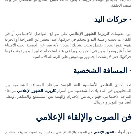
ضيف الحلقة.
·
حركات اليد
من مقومات
كاريزما الظهور الإعلامي
على مواقع التواصل الاجتماعي أو في
اللقاءات تجنب رعشة اليد والتحكم في حركتها. عند التعبير عن الصراحة أو الحرية
نقوم بفتح اليدين. يفضل تجنب تشابك اليدين؛ لأنه يعبر عن العصبية. يجب الامتناع
تماماً عن وضع اليدين في الجيوب. ويراعى عند استخدام تعابير اليدين تجنب فرط
حركتها؛ حتى لا يشتت الجمهور ويشوش على الرسالة الأساسية.
·
المسافة الشخصية
تعد إحدى
العناصر الأساسية للغة الجسد
مراعاة المسافة الشخصية بين
المتحاورين في المقابلات الشخصية. من أسرار
كاريزما الظهور الإعلامي
مراعاة
التباعد الاجتماعي. فهو يزيد من الاحترام والهيبة بين المستمع والمتلقي، ويقلل
أيضاً من التوتر والارتباك.
فن الصوت والإلقاء الإعلامي
من أدوات
الظهور الإعلامي
فن الصوت والإلقاء الإعلامي. يمكن لنبرة الصوت وطريقة الإلقاء أن