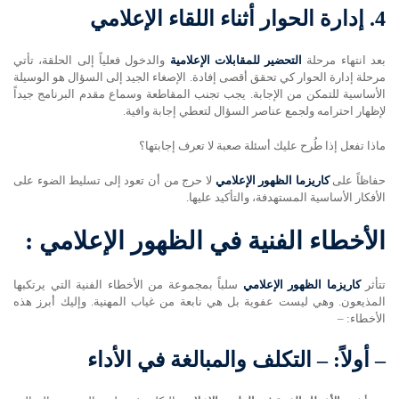
4.
إدارة الحوار أثناء اللقاء الإعلامي
بعد انتهاء مرحلة
التحضير للمقابلات الإعلامية
والدخول فعلياً إلى الحلقة، تأتي
مرحلة إدارة الحوار كي تحقق أقصى إفادة. الإصغاء الجيد إلى السؤال هو الوسيلة
الأساسية للتمكن من الإجابة. يجب تجنب المقاطعة وسماع مقدم البرنامج جيداً
لإظهار احترامه ولجمع عناصر السؤال لتعطي إجابة وافية.
ماذا تفعل إذا طُرح عليك أسئلة صعبة لا تعرف إجابتها؟
حفاظاً على
كاريزما الظهور الإعلامي
لا حرج من أن تعود إلى تسليط الضوء على
الأفكار الأساسية المستهدفة، والتأكيد عليها.
الأخطاء الفنية في الظهور الإعلامي :
تتأثر
كاريزما الظهور الإعلامي
سلباً بمجموعة من الأخطاء الفنية التي يرتكبها
المذيعون. وهي ليست عفوية بل هي نابعة من غياب المهنية. وإليك أبرز هذه
الأخطاء: –
–
أولاً: – التكلف والمبالغة في الأداء