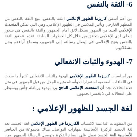
6-
الثقة بالنفس
من أهم أسس
كاريزما الظهور الإعلامي
الثقة بالنفس. تنبع الثقة بالنفس من
المظهر الخارجي وتأثير الملابس في الظهور الإعلامي. وهي التي تمكن
المتحدث
الإعلامي الجيد
من الظهور بشكل لائق أمام الجمهور. والثقة بالنفس هي شعور
داخلي لدى الإعلامي يتحقق من خلال كل الخطوات السابقة. عندما تتحقق الثقة
بالنفس ينجح الإعلامي في إيصال رسالته إلى الجمهور، وسماع آراءهم وحل
مشكلاتهم.
7-
الهدوء والثبات الانفعالي
من أساسيات
كاريزما الظهور الإعلامي
الهدوء والثبات الانفعالي. كثيراً ما يحدث
في اللقاءات الصحفية استفزازات وأسئلة مثيرة للجدل من قبل الجمهور في مثل
هذه الحالات نجد أن
المتحدث الإعلامي الناجح
يرد بهدوء ورباطة جأش ويسيطر
على انفعالاته كي لا يخسر الجمهور.
لغة الجسد للظهور الإعلامي :
من المقومات الداعمة لاكتساب
الكاريزما في الظهور الإعلامي
لغة الجسد. تعد
لغة الجسد الركيزة الأساسية لمهارات التواصل. هناك مجموعة من
العناصر
الأساسية للغة الجسد
تعمل على إيضاح الفكرة وتوصيل الرسالة للجمهور ومن