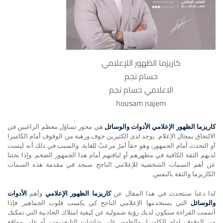
كاريزما الظهور اللإعلامي
حسام نجم
الاعلامي حسام نجم
housam najem
كاريزما الظهور الإعلامي الأدوات والوسائل
هي محور تساؤل معظم الراغبين في
الالتحاق بمجال الإعلام. يوجد لدى الكثيرين خوف ورهبة من الوقوف أمام الكاميرا
أو التحدث أمام الجمهور، وهو حقاً أمرٌ مرعبٌ للغاية. والسبب في ذلك أنه ليست
لديهم الثقة الكافية في مظهرهم أو لباقتهم أمام هذا الجمهور الضخم. وإذا بحثنا
عن أهم السمات الشخصية للإعلامي الناجح سنجد في مقدمة هذه السمات
الكاريزما والثقة بالنفس.
لذا دعنا سنتحدث في هذا المقال عن
كاريزما الظهور الإعلامي
وأهم
الأدوات
والوسائل
التي يستخدمها الإعلامي الناجح كي يكسب قلوب الجماهير. فإذا
أتممت القراءة ستكون لديك رؤية شمولية عن كيفية امتلاك الجاذبية التي تمكنك
من الوقوف امام الكاميرا، والظهور على شاشات التليفزيون، أو على مواقع