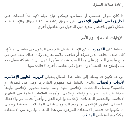
–
إعادة صياغة السؤال
إذا كان سؤال شخصي أو حساس، فيمكن اتباع حيلة ذكية جداً للحفاظ على
الكاريزما في الظهور الإعلامي
عن طريق إعادة صياغة السؤال والإجابة عليه
بشكل لائق وباختصار شديد دون الدخول في تفاصيل أخرى.
–
الإجابات العامة إذا لزم الأمر
للحفاظ على
الكاريزما
يمكن الإجابة بشكل عام دون الدخول في تفاصيل. مثلاً إذا
كان ضيف الحلقة مدير شركة أو صاحب علامة تجارية، وكان هناك عيب فني في
منتجٍ ما وتم التعليق على هذا العيب. عندئذٍ يمكن القول بأن “الشركة تعمل بجد
على إصلاح هذا العيب” دون دخول في تفاصيل أخرى لا فائدة منها.
إلى هنا نكون قد وصلنا إلى ختام هذا المقال بعنوان
كاريزما الظهور الإعلامي..
الأدوات والوسائل
والذي ناقشنا فيه مفهوم الكاريزما وهل هي فطرية أم
مكتسبة؟ وصفات المتحدث الإعلامي الجيد، ولغة الجسد للظهور الإعلامي. وأيضاً
تحدثنا عن فن الصوت والإلقاء الإعلامي، وأهمية العلاقات العامة في الظهور
الإعلامي، والتحضير للمقابلات الإعلامية وإدارة الحوار. وأخيراً تحدثنا عن والأخطاء
الفنية في الظهور الإعلامي، والردود الدبلوماسية في المقابلات الصحفية. ونتمنى
أن تكونوا قد حققتم الاستفادة المرجوّة من هذا المقال. ولمزيد من الاستفادة
يمكنكم قراءة باقي
المقالات
.