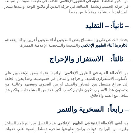
من أشهر
الأخطاء الفنية في الظهور الإعلامي
التكلف في طبقة الصوت، والمبالغة
في حركة الجسد. وتشمل المبالغة في حركة اليدين أو ملامح الوجه. وعندها يشعر
المشاهد بأنه يشاهد ممثلاً وليس مذيعاً.
–
ثانياً: – التقليد
يحدث ذلك عن طريق استنساخ بعض المذيعين أداء مذيعين آخرين. وذلك يفقدهم
الكاريزما أثناء الظهور الإعلامي
والشعبية والشخصية الإعلامية المميزة.
–
ثالثاً: – الاستفزاز والإحراج
من
الأخطاء الفنية في الظهور الإعلامي
الرائجة اعتماد بعض الإعلاميين على
الأسلوب الاستفزازي للضيف وإحراجه والتدخل في خصوصيته. وهذا يحول الحلقة
إلى صراع مشتعل بين المحاور والضيف أو بين الضيوف وبعضهم. وغالبية من
يعتمدون هذا الأسلوب تكون غايتهم كسب أكبر عدد من المشاهدات، ولكن هذا
يتنافى مع القيم والأخلاق.
–
رابعاً: السخرية والتنمر
من أشهر
الأخطاء الفنية في الظهور الإعلامي
عدم الفصل بين البرنامج الساخر
وغيره من البرامج. فهناك برامج بطبيعتها ساخرة تسلط الضوء على هفوات