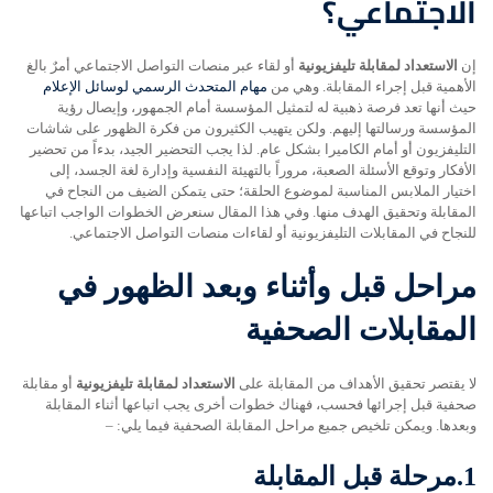
الاجتماعي؟
إن
الاستعداد لمقابلة تليفزيونية
أو لقاء عبر منصات التواصل الاجتماعي أمرٌ بالغ
الأهمية قبل إجراء المقابلة. وهي من
مهام المتحدث الرسمي لوسائل الإعلام
حيث أنها تعد فرصة ذهبية له لتمثيل المؤسسة أمام الجمهور، وإيصال رؤية
المؤسسة ورسالتها إليهم. ولكن يتهيب الكثيرون من فكرة الظهور على شاشات
التليفزيون أو أمام الكاميرا بشكل عام. لذا يجب التحضير الجيد، بدءاً من تحضير
الأفكار وتوقع الأسئلة الصعبة، مروراً بالتهيئة النفسية وإدارة لغة الجسد، إلى
اختيار الملابس المناسبة لموضوع الحلقة؛ حتى يتمكن الضيف من النجاح في
المقابلة وتحقيق الهدف منها. وفي هذا المقال سنعرض الخطوات الواجب اتباعها
للنجاح في المقابلات التليفزيونية أو لقاءات منصات التواصل الاجتماعي.
مراحل قبل وأثناء وبعد الظهور في
المقابلات الصحفية
لا يقتصر تحقيق الأهداف من المقابلة على
الاستعداد لمقابلة تليفزيونية
أو مقابلة
صحفية قبل إجرائها فحسب، فهناك خطوات أخرى يجب اتباعها أثناء المقابلة
وبعدها. ويمكن تلخيص جميع مراحل المقابلة الصحفية فيما يلي: –
1.
مرحلة قبل المقابلة