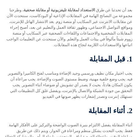
بعد أن تحدثنا عن طرق
الاستعداد لمقابلة تليفزيونية أو مقابلة صحفية
، وطرحنا
مجموعة من النصائح الهامة في المقابلات الإذاعية أو البودكاست، سنتحدث الآن
عن مقابلات الانترنت عبر السكايب أو منصة زوم. بعد الانتشار الهائل للإنترنت،
ومواقع التواصل الاجتماعي، وظهور ثقافة العمل والتعليم عن بعد، أصبح إجراء
المقابلات الشخصية والاجتماعات واللقاءات الصحفية عبر السكايب أو منصة
زووم شيئاً مألوفاً في بيئات العمل والتعلم. والآن سنتحدث عن التعليمات الواجب
اتباعها والاستعدادات اللازمة لنجاح هذه المقابلات.
1.
قبل المقابلة
يجب اختيار مكان نظيف ورسمي وجيد الإضاءة ومناسب لفتح الكاميرا والتصوير
فيه. يجب وضع خلفية مهنية، وضبط مستوى الصوت والإضاءة. يجب مراعاة أن
يكون المكان هادئاً، بحيث لا يصدر أي تشويش أو ضوضاء أثناء التصوير. يجب
التحقق من جودة الشبكة والاتصال بالإنترنت، ويفضل غلق كل التطبيقات التي
تستهلك إنترنت وتصدر إشعارات يظهر صوتها في الفيديو.
2.
أثناء المقابلة
أثناء المقابلة يفضل الالتزام بنبرة الصوت الواضحة والتركيز على الأفكار الهامة
فقط. يجب التحدث بشكل منظم ومراعاة فن الحوار، ويتم ذلك عن طريق
مراعاة الوقت، وإعطاء الفرصة لباقي المتحدثين بإبداء الرأي، والمشاركة الفعالة