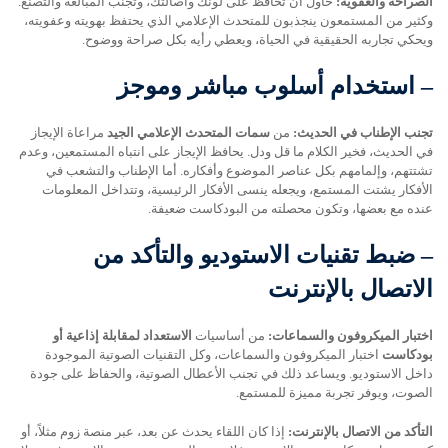
الصراحة والعفوية:
حاول أن تحافظ على لونك وأصالتك، وتجنب المبالغة والتصنع.
وكثير من المستمعون ينجذبون للمتحدث الإعلامي الذي يحتفظ بهويته وعفويته،
ويحكي تجاربه الحقيقية في الحياة، ويعطي رأيه بكل صراحة ووضوح.
–
استخدام أسلوب مباشر وموجز
تجنب الإطناب في الحديث:
من
سمات المتحدث الإعلامي الجيد
مراعاة الإيجاز
في الحديث، فخير الكلام ما قل ودل. يحافظ الإيجاز على انتباه المستمعين، وعدم
تشتتهم، وإلمامهم بكل عناصر الموضوع وأفكاره. أما الإطناب والتشعب في
الأفكار يشتت المستمع، ويجعله ينسى الأفكار الرئيسية، وتتداخل المعلومات
عنده مع بعضها، وتكون محصلته من البودكاست ضعيفة.
–
ضبط تقنيات الاستوديو والتأكد من
الاتصال بالإنترنت
اختبار الميكروفون والسماعات:
من أساسيات
الاستعداد لمقابلة إذاعية أو
بودكاست
اختبار الميكروفون والسماعات، وكل التقنيات الصوتية الموجودة
داخل الاستوديو. ويساعد ذلك في تجنب الأعطال الصوتية، والحفاظ على جودة
الصوت، ويوفر تجربة مميزة للمستمع.
التأكد من الاتصال بالإنترنت:
إذا كان اللقاء يحدث عن بعد، عبر منصة زوم مثلاً، أو