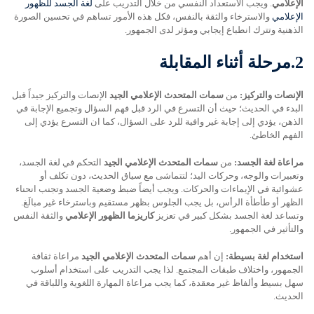
الإعلامي
. ويجب الاستعداد النفسي من خلال التدريب على
لغة الجسد للظهور
الإعلامي
والاسترخاء والثقة بالنفس، فكل هذه الأمور تساهم في تحسين الصورة
الذهنية وتترك انطباع إيجابي ومؤثر لدى الجمهور.
2.
مرحلة أثناء المقابلة
الإنصات والتركيز:
من
سمات المتحدث الإعلامي الجيد
الإنصات والتركيز جيداً قبل
البدء في الحديث؛ حيث أن التسرع في الرد قبل فهم السؤال وتجميع الإجابة في
الذهن، يؤدي إلى إجابة غير وافية للرد على السؤال، كما ان التسرع يؤدي إلى
الفهم الخاطئ.
مراعاة لغة الجسد:
من
سمات المتحدث الإعلامي الجيد
التحكم في لغة الجسد،
وتعبيرات والوجه، وحركات اليد؛ لتتماشى مع سياق الحديث، دون تكلف أو
عشوائية في الإيماءات والحركات. ويجب أيضاً ضبط وضعية الجسد وتجنب انحناء
الظهر أو طأطأة الرأس، بل يجب الجلوس بظهر مستقيم وباسترخاء غير مبالَغ.
وتساعد لغة الجسد بشكل كبير في تعزيز
كاريزما الظهور الإعلامي
والثقة النفس
والتأثير في الجمهور.
استخدام لغة بسيطة:
إن أهم
سمات المتحدث الإعلامي الجيد
مراعاة ثقافة
الجمهور، واختلاف طبقات المجتمع. لذا يجب التدريب على استخدام أسلوب
سهل بسيط وألفاظ غير معقدة، كما يجب مراعاة المهارة اللغوية واللباقة في
الحديث.