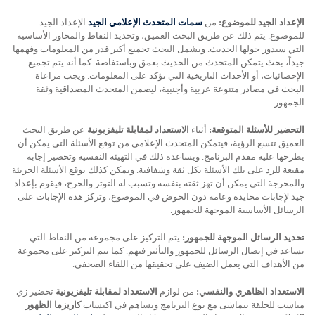
الإعداد الجيد للموضوع:
من
سمات
المتحدث الإعلامي الجيد
الإعداد الجيد
للموضوع. يتم ذلك عن طريق البحث العميق، وتحديد النقاط والمحاور الأساسية
التي سيدور حولها الحديث. ويشمل البحث تجميع أكبر قدر من المعلومات وفهمها
جيداً، بحث يتمكن المتحدث من الحديث بعمق وباستفاضة. كما أنه يتم تجميع
الإحصائيات، أو الأحداث التاريخية التي تؤكد على المعلومات. ويجب مراعاة
البحث في مصادر متنوعة عربية وأجنبية، ليضمن المتحدث المصداقية وثقة
الجمهور.
التحضير للأسئلة المتوقعة:
أثناء
الاستعداد لمقابلة تليفزيونية
عن طريق البحث
العميق تتسع الرؤية، فيتمكن المتحدث الإعلامي من توقع الأسئلة التي يمكن أن
يطرحها عليه مقدم البرنامج. ويساعده ذلك في التهيئة النفسية وتحضير إجابة
مقنعة للرد على تلك الأسئلة بكل ثقة وشفافية. ويمكن كذلك توقع الأسئلة الجريئة
والمحرجة التي يمكن أن تهز ثقته بنفسه وتسبب له التوتر والحرج، فيقوم بإعداد
جيد لإجابات محايده وعامة دون الخوض في الموضوع، وتركز هذه الإجابات على
الرسائل الأساسية الموجهة للجمهور.
تحديد الرسائل الموجهة للجمهور:
يتم التركيز على مجموعة من النقاط التي
تساعد في إيصال الرسائل للجمهور والتأثير فيهم. كما يتم التركيز على مجموعة
من الأهداف التي يعمل الضيف على تحقيقها من اللقاء الصحفي.
الاستعداد الظاهري والنفسي:
من لوازم
الاستعداد لمقابلة تليفزيونية
تحضير زي
مناسب للحلقة يتماشى مع نوع البرنامج ويساهم في اكتساب
كاريزما الظهور