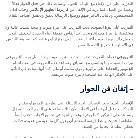
التدريب على فن الإلقاء مع اللباقة اللغوية. ويساعد ذلك في جعل الحوار فعالاً
وبعيداً عن الملل. كما يزيد فن الإلقاء من
كاريزما الظهور الإعلامي
وجذب آذان
المستمعين، وبالتالي التأثير فيهم ووصول الرسالة بعمق وتحقيق أهداف اللقاء.
التدريب على نبرة الصوت:
يجب التدريب على نبرة صوت واضحة ليست عالية ولا
منخفضة، بل نبرة معتدلة. ويجب أخذ أنفاس عميقة أثناء الحديث لتخفيف التوتر.
ويجعل ذلك نبرة الصوت أكثر استقراراً دون اهتزاز أو رعشه. كما يساهم التنفس
في الاسترخاء وتعزيز الثقة بالنفس.
التنويع في نغمات الصوت:
تجنب الحديث بنبرة صوت واحدة، بل يجب التنويع في
نبرات الصوت، بما يتناسب مع السياق. وتساعد هذه الطريقة في لفت انتباه
الجمهور والحفاظ على تركيزهم دون تشتت أو ملل. كما أنها تساعد في التأكيد
على الأفكار الهامة عند استخدام نبرة صوت مرتفعة.
–
إتقان فن الحوار
الإنصات الجيد:
يجب الإنصات الجيد للأسئلة التي يطرحها المذيع أو مقدم
البودكاست قبل أن تبدأ في الإجابة؛ لأن ذلك يساعد على الفهم الجيد للسؤال،
ويساعد على التركيز، كما يوفر الوقت والجهد في تجميع الإجابة. تجنب أيضاً
مقاطعة الحديث واعط فرصة للمقدم أن يقول كل ما لديه من حديث، فذلك
يعطي انطباعاً إيجابياً عن الضيف.