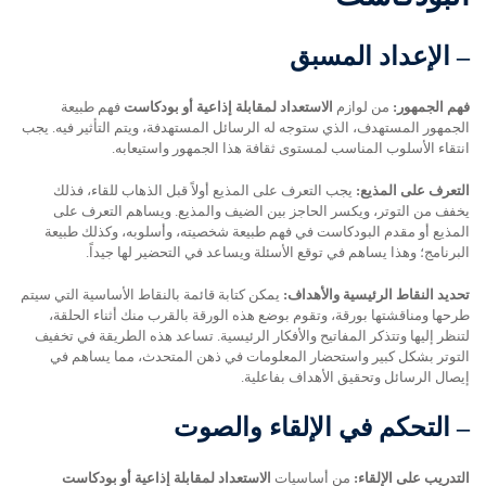
–
الإعداد المسبق
فهم الجمهور:
من لوازم
الاستعداد لمقابلة إذاعية أو بودكاست
فهم طبيعة
الجمهور المستهدف، الذي ستوجه له الرسائل المستهدفة، ويتم التأثير فيه. يجب
انتقاء الأسلوب المناسب لمستوى ثقافة هذا الجمهور واستيعابه.
التعرف على المذيع:
يجب التعرف على المذيع أولاً قبل الذهاب للقاء، فذلك
يخفف من التوتر، ويكسر الحاجز بين الضيف والمذيع. ويساهم التعرف على
المذيع أو مقدم البودكاست في فهم طبيعة شخصيته، وأسلوبه، وكذلك طبيعة
البرنامج؛ وهذا يساهم في توقع الأسئلة ويساعد في التحضير لها جيداً.
تحديد النقاط الرئيسية والأهداف:
يمكن كتابة قائمة بالنقاط الأساسية التي سيتم
طرحها ومناقشتها بورقة، وتقوم بوضع هذه الورقة بالقرب منك أثناء الحلقة،
لتنظر إليها وتتذكر المفاتيح والأفكار الرئيسية. تساعد هذه الطريقة في تخفيف
التوتر بشكل كبير واستحضار المعلومات في ذهن المتحدث، مما يساهم في
إيصال الرسائل وتحقيق الأهداف بفاعلية.
–
التحكم في الإلقاء والصوت
التدريب على الإلقاء:
من أساسيات
الاستعداد لمقابلة إذاعية أو بودكاست