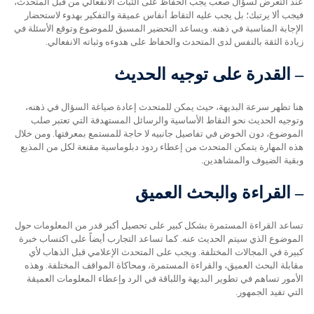
عند التعرض لسؤال صعب يجب الحفاظ على الثبات الانفعالي من قبل المتحدث،
فيجب ألا يرتبك؛ بل يجب عليه التقاط أنفاس عميقة والتفكير بهدوء لاستحضار
الإجابة المناسبة في ذهنه. ويساعد التحضير المسبق للموضوع وتوقع الأسئلة في
زيادة الثقة بالنفس لدى المتحدث والحفاظ على هدوءه وثباته الانفعالي.
–
القدرة على توجيه الحديث
هنا تظهر سرعة البديهة، حيث يمكن للمتحدث إعادة صياغة السؤال في ذهنه،
وتوجيه الحديث نحو النقاط الأساسية والرسائل المستهدفة التي تعتبر صلب
الموضوع، دون الخوض في تفاصيل جانبيه لا حاجة للمستمع بمعرفتها. ومن خلال
هذه المهارة يتمكن المتحدث من إعطاء ردود دبلوماسية مقنعة لكل من المذيع
وبقية الضيوف والمشاهدين.
–
القراءة والبحث العميق
تساعد القراءة المستمرة بشكل كبير على تحصيل أكبر قدر من المعلومات حول
الموضوع الذي سيتم الحديث عنه. كما تساعد التجارب أيضاً على اكتساب خبرة
كبيرة في المجالات المختلفة. ويجب على المتحدث الإعلامي قبل الذهاب لأي
مقابلة البحث العميق، والقراءة المستمرة، ومحاكاة المواقف المختلفة. وهذه
الأمور تساهم في تطوير البديهة واللباقة في الرد وإعطاء المعلومات العميقة
التي تفيد الجمهور.