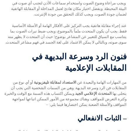
ويجب مراعاة وضوح الصوت واستخدام سماعات الأذن لتجنب أي صوت في
البيئة المحيطة. ويفضل اختيار مكان هادئ لعمل المداخلة أو المقابلة الهاتفية
لضمان جودة الصوت. ويجب كذلك التحقق من جودة الإنترنت.
عند إجراء مقابلة هاتفية يجب التركيز على الأفكار الهامة أو الأسئلة الأساسية
فقط. يجب أن يكون المتحدث ملماً بالموضوع، ويجب ضبط نبرات الصوت بما
يتناسب مع السياق للتعبير عن المشاعر بوضوح؛ حيث أن المتحدث لا يظهر منه
سوى صوته، وبالتالي لا يمكن الاعتماد على لغة الجسد في فهم مشاعر المتحدث.
فنون الرد وسرعة البديهة في
المقابلات الإعلامية
من المهارات الهامة والبعيدة عن
الاستعداد لمقابلة تليفزيونية
أو أي نوع من
المقابلات فن الرد وسرعة البديهة. وهي من السمات الشخصية التي يجب أن
يتحلى بها
المتحدث الإعلامي الجيد
ويمكن اكتساب هذه السمة مع الوقت والخبرة
وكثرة التعرض للمواقف. وهناك مجموعة من الأمور الممكن اتباعها لمواجهة
المواقف والأسئلة الصعبة يمكن اختصارها فيما يلي: –
–
الثبات الانفعالي