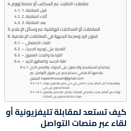
مقابلات الانترنت عبر السكايب أو منصة زووم
1. قبل المقابلة
2. أثناء المقابلة
3. بعد المقابلة
المقابلات أو المداخلات الهاتفية عبر وسائل الإعلام
فنون الرد وسرعة البديهة في المقابلات الإعلامية
– الثبات الانفعالي
– القدرة على توجيه الحديث
– القراءة والبحث العميق
– لغة الجسد والمظهر الجيد
يمكنكم الاستفسار والحصول على الدورات والبرامج الذي
يقدمها الاعلامي حسام نجم عن طريق التواصل عبر
الايميل najeemhousam@gmail.com
ويعتبر واحداً من افضل مدرب اعلامي في دبي ممن يقدمون دورات
صناعة محتوى في دبي
وواحد من أفضل مدرب إعلام في الإمارات بشكل عام ممن يقدمون
دورات صناعة محتوى في الامارات
كيف تستعد لمقابلة تليفزيونية أو
لقاء عبر منصات التواصل