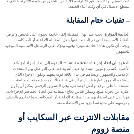
كنت تسجل بودكاست عبر الإنترنت، فلابد من التحقق من جودة الإنترنت؛ حتى لا
ينقطع الاتصال في أي وقت أثناء الحلقة.
–
تقنيات ختام المقابلة
الخاتمة المؤثرة:
يجب عند إنهاء المقابلة إلقاء خاتمة تحتوي على تلخيص وعرض
للنقاط الأساسية التي تم الحديث عنها خلال المقابلة الإذاعية أو البودكاست.
ويجب أن تكون هذه الخاتمة مؤثرة وقوية وتؤكد على الرسائل الأساسية الموجهة
للجمهور.
الدعوة إلى اتخاذ إجراء “
Call To Action
“
:
الدعوة إلى اتخاذ إجراء أمرٌ بالغ
الأهمية لكسب جمهور مستدام؛ حيث أنه يحافظ على التواصل بين المتحدث
الإعلامي والجمهور، ويساهم في بناء علاقة قوية معهم. ويكون الإجراء الذي
سيتخذه الجمهور عبارة عن اشتراك في قناة مثلاً، أو زيارة موقع، أو متابعة
لصفحة ما على موقع تواصل اجتماعي، وفي التسويق الرقمي يمكن أن يكون
عبارة عن تجربة منتج. ويمكن قياس نجاح المقابلة من اتخاذ الجماهير للإجراءات،
فهذا يدل على استفادتهم من المقابلة الإذاعية أو البودكاست، وإعجابهم بالضيف،
وحرصهم على متابعته، لمزيد من الاستفادة منه.
مقابلات الانترنت عبر السكايب أو
منصة زووم