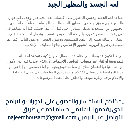
–
لغة الجسد والمظهر الجيد
تساعد لغة الجسد وحسن المظهر على اكتساب ثقة الجماهير، وجذب انتباههم،
والتأثير فيهم بعمق. ويعطي المظهر الجيد والثياب المنظم انطباعاً إيجابياً لدى
الجمهور عن المتحدث بشكل مبدئي، حتى قبل أن يبدأ حديثه، كما أنه يساهم في
تعزيز ثقته بنفسه وشعوره بالراحة الجسدية والنفسية. وتعمل لغة الجسد على
إيصال الرسالة بعمق إلى ذهن المستمع، ووضوح المعنى، وعمق التأثير. كما أنها
تسهم في تعزيز
كاريزما الظهور الإعلامي
ونجاح المقابلات الإعلامية.
إلى هنا نكون قد وصلنا إلى ختام هذا المقال بعنوان
كيف تستعد لمقابلة
تليفزيونية أو لقاء عبر منصات التواصل الاجتماعي؟
والذي تحدثنا فيه عن الأمور
الواجب اتباعها لضمان نجاح أي مقابلة تليفزيونية، أو لقاء صحفي، أو إذاعي، أو
مداخلة هاتفية عبر وسائل الإعلام. ولمزيد من المعلومات في مجال الصحافة
والإعلام يرجى زيارة موقعنا والاطلاع على بقية الموضوعات.
يمكنكم الاستفسار والحصول على الدورات والبرامج
الذي يقدمها الاعلامي حسام نجم عن طريق
التواصل
عبر الايميل
najeemhousam@gmail.com