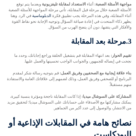
مواجهة الأسئلة الصعبة:
أثناء
الاستعداد لمقابلة تليفزيونية
وبعدما يتم توقع
الأسئلة الصعبة خلال مرحلة قبل المقابلة، تأتي مرحلة المواجهة للأسئلة الصعبة
أثناء المقابلة، وفي هذه المرحلة يجب تطبيق فكرة
الدبلوماسية
في الرد. وهنا
يظهر ذكاء المتحدث في إعادة صياغة السؤال وتوجيه الإجابة نحو نقاط القوة
والأفكار التي يتقنها، دون أن يتضح الهرب من السؤال.
3.
مرحلة بعد المقابلة
تقييم الحوار:
بعد انتهاء المقابلة قم بتشغيل الحلقة وراجع إجاباتك، وحدد ما
نجحت في إيصاله للجمهور، والجوانب الواجب تحسينها والعمل عليها.
بناء علاقة إيجابية مع الصحفيين وفريق العمل:
قم بتوجيه رسالة شكر لمقدم
البرنامج أو للصحفي وفريق العمل، وذلك لضمهم إلى علاقاتك العامة والاستفادة
منهم مستقبلاً.
المشاركة على السوشال ميديا:
إذا كانت المقابلة ناجحة ومؤثرة بنسبة كبيرة،
يمكنك مشاركتها مع الأصدقاء على حساباتك على السوشال ميديا؛ لتحقيق مزيد
من الانتشار، والوصول إلى عدد أكبر من الجماهير.
نصائح هامة في المقابلات الإذاعية أو
البودكاست