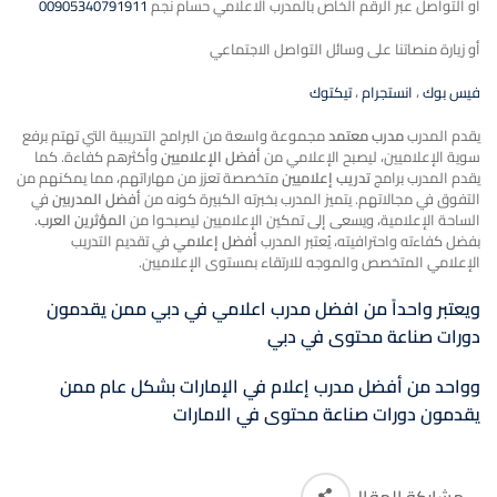
او التواصل عبر الرقم الخاص بالمدرب الاعلامي حسام نجم
00905340791911
أو زيارة منصاتنا على وسائل التواصل الاجتماعي
فيس بوك
،
انستجرام
،
تيكتوك
يقدم المدرب
مدرب معتمد
مجموعة واسعة من البرامج التدريبية التي تهتم برفع
سوية الإعلاميين، ليصبح الإعلامي من
أفضل الإعلاميين
وأكثرهم كفاءة. كما
يقدم المدرب برامج
تدريب إعلاميين
متخصصة تعزز من مهاراتهم، مما يمكنهم من
التفوق في مجالاتهم. يتميز المدرب بخبرته الكبيرة كونه من
أفضل المدربين
في
الساحة الإعلامية، ويسعى إلى تمكين الإعلاميين ليصبحوا من
المؤثرين العرب
.
بفضل كفاءته واحترافيته، يُعتبر المدرب
أفضل إعلامي
في تقديم التدريب
الإعلامي المتخصص والموجه للارتقاء بمستوى الإعلاميين.
ويعتبر واحداً من افضل مدرب اعلامي في دبي ممن يقدمون
دورات صناعة محتوى في دبي
وواحد من أفضل مدرب إعلام في الإمارات بشكل عام ممن
يقدمون دورات صناعة محتوى في الامارات