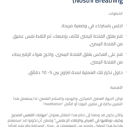
)
Nostril Breathing
الخطوات:
اجلس باسترخاء في وضعية مريحة.
قم بغلق الفتحة اليمنى للأنف بإصبعك، ثم التقط نفس عميق
من الفتحة اليسرى.
قم على العكس بغلق الفتحة اليسرى، واخرج هواء الزفير ببطء
من الفتحة اليمنى.
حاول تكرار تلك العملية لمدة تتراوح بين 5- 10 دقائق.
الأهمية:
توازن الجهاز العصبي المركزي، والهدوء والسلام النفسي؛ لذا يستعمل هذا
التمرين بكثرة في تمارين اليوجا أو التأمل “meditation”.
والآن نكون قد وصلنا إلى ختام هذا المقال بعنوان “
مهارات التنفس الصحيح
وكيف نوظفها في العرض والإلقاء الإعلامي”
ونتمنى أن تكونوا قد استمعتم
بقراءة هذا المقال، ولمزيد من المعلومات في مجال الصحافة والإعلام اقرأوا