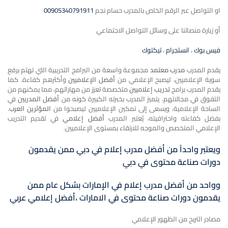
او التواصل عبر الرقم الخاص بالمدرب حسام نجم
00905340791911
أو زيارة منصاتنا على وسائل التواصل الاجتماعي
فيس بوك
،
انستجرام
،
تيكتوك
يقدم المدرب
مدرب معتمد
مجموعة واسعة من البرامج التدريبية التي تهتم برفع
سوية الإعلاميين، ليصبح الإعلامي من
أفضل الإعلاميين
وأكثرهم كفاءة. كما
يقدم المدرب برامج
تدريب إعلاميين
متخصصة تعزز من مهاراتهم، مما يمكنهم من
التفوق في مجالاتهم. يتميز المدرب بخبرته الكبيرة كونه من
أفضل المدربين
في
الساحة الإعلامية، ويسعى إلى تمكين الإعلاميين ليصبحوا من
المؤثرين العرب
.
بفضل كفاءته واحترافيته، يُعتبر المدرب
أفضل إعلامي
في تقديم التدريب
الإعلامي المتخصص والموجه للارتقاء بمستوى الإعلاميين.
ويعتبر واحداً من أفضل مدرب إعلام في دبي ممن يقدمون
دورات صناعة محتوى في دبي
وواحد من أفضل مدرب إعلام في الإمارات بشكل عام ممن
يقدمون دورات صناعة محتوى في الامارات ،أفضل إعلامي عربي
مصادر التربح من الظهور الإعلامي