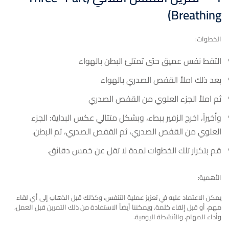
)
Breathing
الخطوات:
التقط نفس عميق حتى تمتلئ البطن بالهواء
بعد ذلك املأ القفص الصدري بالهواء
ثم املأ الجزء العلوي من القفص الصدري
وأخيراً، اخرج الزفير ببطء، وبشكل متتالي عكس البداية: الجزء
العلوي من القفص الصدري، ثم القفص الصدري، ثم البطن.
قم بتكرار تلك الخطوات لمدة لا تقل عن خمس دقائق.
الأهمية:
يمكن الاعتماد عليه في تعزيز عملية التنفس، وكذلك قبل الذهاب إلى أي لقاء
مهم، أو قبل إلقاء كلمة. ويمكننا أيضاً الاستفادة من ذلك التمرين قبل العمل،
وأداء المهام، والأنشطة اليومية.