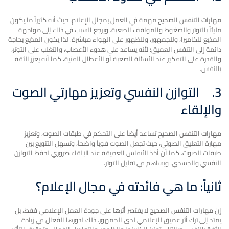
مهارات التنفس الصحيح
مهمة في العمل بمجال الإعلام، حيث أنه كثيراً ما يكون
مليئاً بالتوتر والضغوط والمواقف الصعبة. ويرجع السبب في ذلك إلى مواجهة
المذيع للكاميرا، وللجمهور، وللظهور على الهواء مباشرة. لذا يكون المذيع بحاجة
دائمة إلى التنفس العميق؛ لأنه يساعد على هدوء الأعصاب، والتغلب على التوتر،
والقدرة على التفكير عند الأسئلة الصعبة أو الأعطال الفنية، كما أنه يعزز الثقة
بالنفس.
3.
التوازن النفسي وتعزيز مهارتي الصوت
والإلقاء
مهارات التنفس الصحيح
تساعد أيضاً على التحكم في طبقات الصوت، وتعزيز
مهارة التعليق الصوتي، حيث تجعل الصوت قوياً واضحاً، وتسهل التنويع بين
طبقات الصوت. كما أن أخذ الأنفاس العميقة عند الإلقاء ضروري لحفظ التوازن
النفسي والجسدي، ويساهم في تقليل التوتر.
ثانياً: ما هي فائدته في مجال الإعلام؟
إن
مهارات التنفس الصحيح
لا يقتصر أثرها على جودة العمل الإعلامي فقط، بل
يمتد إلى ترك أثر عميق للإعلامي لدى الجمهور. ذلك لدورها الفعال في زيادة