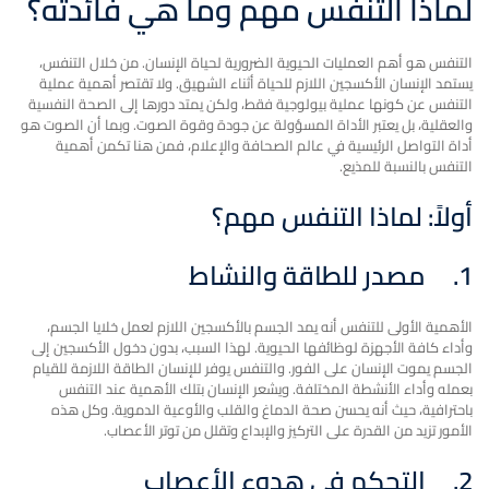
لماذا التنفس مهم وما هي فائدته؟
التنفس هو أهم العمليات الحيوية الضرورية لحياة الإنسان. من خلال التنفس،
يستمد الإنسان الأكسجين اللازم للحياة أثناء الشهيق. ولا تقتصر أهمية عملية
التنفس عن كونها عملية بيولوجية فقط، ولكن يمتد دورها إلى الصحة النفسية
والعقلية، بل يعتبر الأداة المسؤولة عن جودة وقوة الصوت. وبما أن الصوت هو
أداة التواصل الرئيسية في عالم الصحافة والإعلام، فمن هنا تكمن أهمية
التنفس بالنسبة للمذيع.
أولاً: لماذا التنفس مهم؟
1.
مصدر للطاقة والنشاط
الأهمية الأولى للتنفس أنه يمد الجسم بالأكسجين اللازم لعمل خلايا الجسم،
وأداء كافة الأجهزة لوظائفها الحيوية. لهذا السبب، بدون دخول الأكسجين إلى
الجسم يموت الإنسان على الفور. والتنفس يوفر للإنسان الطاقة اللازمة للقيام
بعمله وأداء الأنشطة المختلفة. ويشعر الإنسان بتلك الأهمية عند التنفس
باحترافية، حيث أنه يحسن صحة الدماغ والقلب والأوعية الدموية. وكل هذه
الأمور تزيد من القدرة على التركيز والإبداع وتقلل من توتر الأعصاب.
2.
التحكم في هدوء الأعصاب