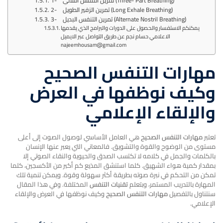
1- تمرين التنفس الثلاثي (Three- Part Breathing)
2- تمرين الزفير الطويل (Long Exhale Breathing)
3- تمرين التنفس البديل (Alternate Nostril Breathing)
يمكنكم الاستفسار والحصول على الدورات والبرامج الذي يقدمها
الاعلامي حسام نجم عن طريق التواصل عبر الايميل
najeemhousam@gmail.com
مهارات التنفس الصحيح
وكيف نوظفها في العرض
والإلقاء الإعلامي
تعتبر
مهارات التنفس الصحيح
هي العامل الأساسي لوصول الصوت إلى أعلى
مستوى من الوضوح والقوة والتشويق. فالمعاني التي يعبر عنها الإنسان
بالكلمات والجمل في كلامه لا تكتسب الصدق والحيوية والنقاء الصوتي إلا
بمقدار كمية هواء الشهيق. كلما استنشق المذيع كم أكبر من الأكسجين، كلما
تمكن من التحكم في نبرة صوته بطريقة أكثر سهولة وقوة. ويمكن تنمية تلك
المهارة بالتدريب المستمر، وبتعلم
تقنيات التنفس
المختلفة. وفي هذا المقال
سنتناول بالتفصيل
مهارات التنفس الصحيح
وكيف نوظفها في العرض والإلقاء
الإعلامي.