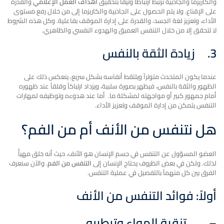
والكاريزما والجاذبية ترتبط ارتباطاً وثيقاً بتحقيق
أهداف العمل الإعلامي
والقدرة
على الإقناع. ولا يتم الحصول على الجاذبية والكاريزما إلى من خلال رفع مستوى
الأداء، وتعزيز لغة الجسد، والقدرة على إدارة الموقف بفاعلية. وكل هذه الشروط
لا تتحقق إلا من خلال التنفس العميق والهدوء النفسي والظاهري.
3.
زيادة الثقة بالنفس
عندما يكون المتحدث متوتراً ويلتقط أنفاسه بشكل سريع، ينعكس ذلك على
الظهور والثقة بالنفس، فيظهر بصورة سلبية، ويزداد ارتباكاً وقلقاً عند ظهوره
أمام جمهور كبير أو مواجهته لمشكلة ما. أما عند هدوءه وتوظيفه لمهارات
التنفس يتمكن من إدارة الموقف وتعزيز الأداء.
هل نتنفس من الأنف أم من الفم؟
العضو المسؤول عن التنفس في جسم الإنسان هو الأنف، حيث أنه خلق مهيأً
لذلك. ولكن في بعض الظروف يحتاج الإنسان إلى
التنفس من الفم
. والآن سنعرف
الفرق بين كل منهماً بالتفصيل في عملية التنفس.
أولاً: فوائد التنفس من الأنف
–
تنقية الهواء وترطيبه