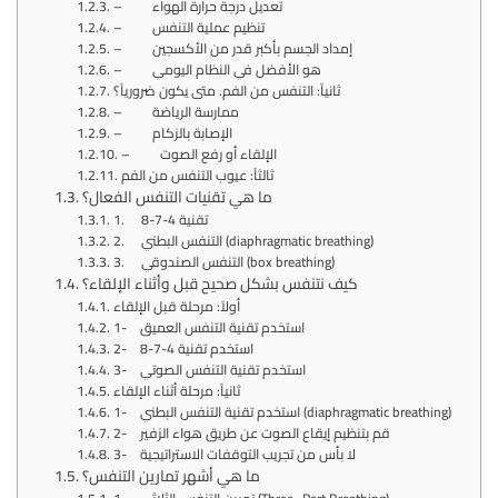
– تعديل درجة حرارة الهواء
– تنظيم عملية التنفس
– إمداد الجسم بأكبر قدر من الأكسجين
– هو الأفضل في النظام اليومي
ثانياً: التنفس من الفم. متى يكون ضرورياً؟
– ممارسة الرياضة
– الإصابة بالزكام
– الإلقاء أو رفع الصوت
ثالثاً: عيوب التنفس من الفم
ما هي تقنيات التنفس الفعال؟
1. تقنية 4-7-8
2. التنفس البطني (diaphragmatic breathing)
3. التنفس الصندوقي (box breathing)
كيف نتنفس بشكل صحيح قبل وأثناء الإلقاء؟
أولاً: مرحلة قبل الإلقاء
1- استخدم تقنية التنفس العميق
2- استخدم تقنية 4-7-8
3- استخدم تقنية التنفس الصوتي
ثانياً: مرحلة أثناء الإلقاء
1- استخدم تقنية التنفس البطني (diaphragmatic breathing)
2- قم بتنظيم إيقاع الصوت عن طريق هواء الزفير
3- لا بأس من تجريب التوقفات الاستراتيجية
ما هي أشهر تمارين التنفس؟