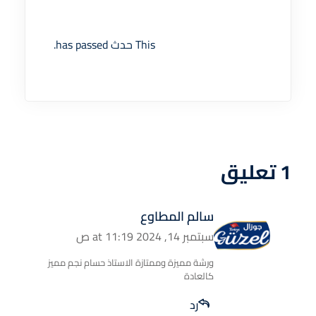
This حدث has passed.
1 تعليق
سالم المطاوع
سبتمبر 14, 2024 at 11:19 ص
ورشة مميزة وممتازة الاستاذ حسام نجم مميز
كالعادة
رد